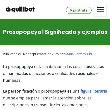
Regístrate
Prosopopeya | Significado y ejemplos
Publicado el 26 de septiembre de 2025 por
María Correas, PhD
.
La
prosopopeya
es la atribución a las cosas
abstractas
o
inanimadas
de acciones o cualidades
racionales
o
humanas
.
La
personificación
o
prosopopeya
es una
figura literaria
que se emplea para llamar la atención sobre las
descripciones, o transmitir ciertas emociones.