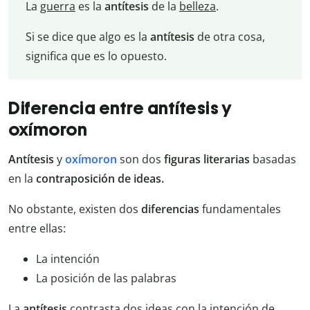
La
guerra
es la
antítesis
de la
belleza
.
Si se dice que algo es la
antítesis
de otra cosa,
significa que es lo opuesto.
Diferencia entre antítesis y
oxímoron
Antítesis
y
oxímoron
son dos
figuras literarias
basadas
en la
contraposición de ideas.
No obstante, existen dos
diferencias
fundamentales
entre ellas:
La intención
La posición de las palabras
La
antítesis
contrasta dos ideas con la intención de