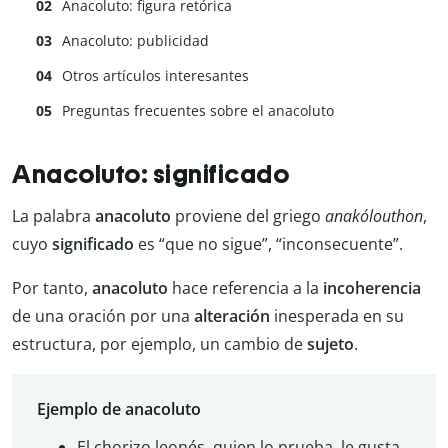
Anacoluto: figura retórica
Anacoluto: publicidad
Otros artículos interesantes
Preguntas frecuentes sobre el anacoluto
Anacoluto: significado
La palabra
anacoluto
proviene del griego
anakólouthon
,
cuyo
significado
es “que no sigue”, “inconsecuente”.
Por tanto,
anacoluto
hace referencia a la
incoherencia
de una oración por una
alteración
inesperada en su
estructura, por ejemplo, un cambio de
sujeto
.
Ejemplo de anacoluto
El chorizo leonés, quien lo prueba, le gusta.