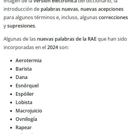
imagen de la
versión electrónica
del diccionario, la
introducción de
palabras
nuevas
,
nuevas acepciones
para algunos términos e, incluso, algunas
correcciones
y
supresiones
.
Algunas de las
nuevas palabras de la RAE
que han sido
incorporadas en el
2024
son:
Aerotermia
Barista
Dana
Esnórquel
Espóiler
Lobista
Macrojuicio
Ovnilogía
Rapear