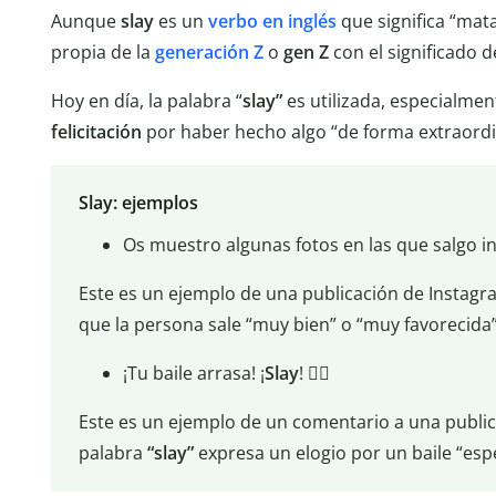
Aunque
slay
es un
verbo en inglés
que significa “mat
propia de la
generación Z
o
gen Z
con el significado d
Hoy en día, la palabra “
slay”
es utilizada, especialme
felicitación
por haber hecho algo “de forma extraordi
Slay: ejemplos
Os muestro algunas fotos en las que salgo in
Este es un ejemplo de una publicación de Instagr
que la persona sale “muy bien” o “muy favorecida”
¡Tu baile arrasa! ¡
Slay
! ❤️‍🔥
Este es un ejemplo de un comentario a una publica
palabra
“slay”
expresa un elogio por un baile “esp