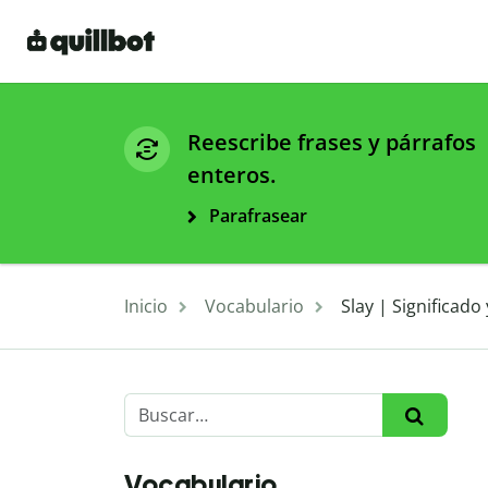
Reescribe frases y párrafos
enteros.
Parafrasear
Inicio
Vocabulario
Slay | Significado
Vocabulario