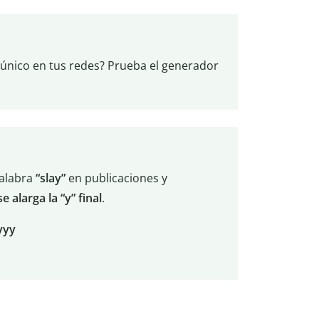
 único en tus redes? Prueba el generador
palabra
“slay”
en publicaciones y
se alarga la “y” final
.
yyy