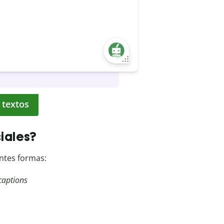
 textos
iales?
ntes formas:
captions