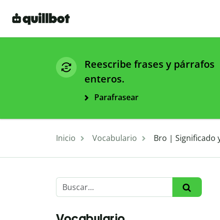
Reescribe frases y párrafos
enteros.
Parafrasear
Inicio
Vocabulario
Bro | Significado
Vocabulario