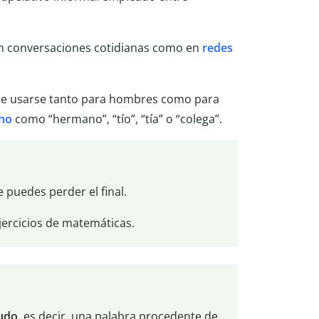
n conversaciones cotidianas como en
redes
e usarse tanto para hombres como para
ano
como “hermano”, “tío”, “tía” o “colega”.
e puedes perder el final.
jercicios de matemáticas.
udo
, es decir, una palabra procedente de