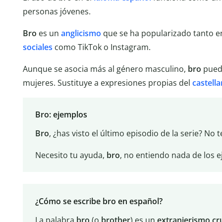
personas jóvenes.
Bro
es un
anglicismo
que se ha popularizado tanto e
sociales
como TikTok o Instagram.
Aunque se asocia más al género masculino,
bro
pued
mujeres. Sustituye a expresiones propias del
castell
Bro: ejemplos
Bro
, ¿has visto el último episodio de la serie? No t
Necesito tu ayuda,
bro
, no entiendo nada de los e
¿Cómo se escribe bro en español?
La palabra
bro
(o
brother
) es un
extranjerismo
cr