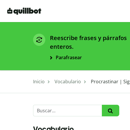
Reescribe frases y párrafos
enteros.
Parafrasear
Inicio
Vocabulario
Procrastinar | Si
Vocabulario