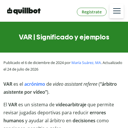
Regístrate
VAR | Significado y ejemplos
Publicado el 6 de diciembre de 2024 por
María Suárez, MA
. Actualizado
el 24 de julio de 2026
VAR
es el
acrónimo
de
video assistant referee
(
“árbitro
asistente por vídeo”
).
El
VAR
es un sistema de
videoarbitraje
que permite
revisar jugadas deportivas para reducir
errores
humanos
y ayudar al árbitro en
decisiones
como