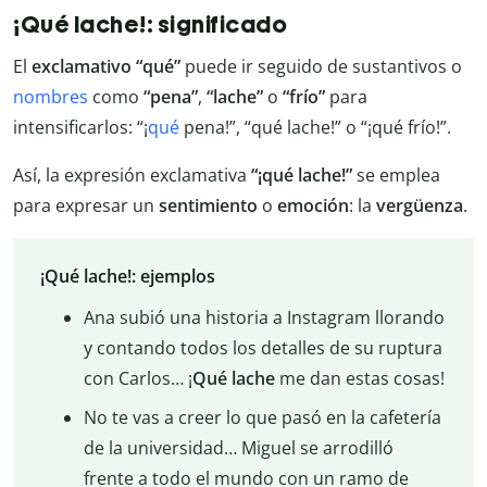
¡Qué lache!: significado
El
exclamativo “qué”
puede ir seguido de sustantivos o
nombres
como
“pena”
,
“lache”
o
“frío”
para
intensificarlos: “¡
qué
pena!”, “qué lache!” o “¡qué frío!”.
Así, la expresión exclamativa
“¡qué lache!”
se emplea
para expresar un
sentimiento
o
emoción
: la
vergüenza
.
¡Qué lache!: ejemplos
Ana subió una historia a Instagram llorando
y contando todos los detalles de su ruptura
con Carlos… ¡
Qué lache
me dan estas cosas!
No te vas a creer lo que pasó en la cafetería
de la universidad… Miguel se arrodilló
frente a todo el mundo con un ramo de