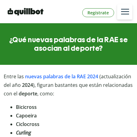
Regístrate
¿Qué nuevas palabras de la RAE se
asocian al deporte?
Entre las
nuevas palabras de la RAE 2024
(actualización
del año
2024
), figuran bastantes que están relacionadas
con el
deporte
, como:
Bicicross
Capoeira
Ciclocross
Curling