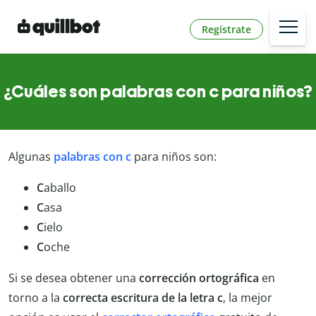
Regístrate
¿Cuáles son palabras con c para niños?
Algunas
palabras con c
para niños son:
C
aballo
C
asa
C
ielo
C
oche
Si se desea obtener una
corrección ortográfica
en
torno a la
correcta escritura de la letra c
, la mejor