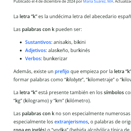
Publicado el 4 de diciembre de 2024 por
María Suárez, MA
. Actualiz
La
letra “k”
es la undécima letra del abecedario españo
Las
palabras con k
pueden ser:
Sustantivos
: anisa
k
is, bi
k
ini
Adjetivos
: alas
k
eño, bur
k
inés
Verbos
: bun
k
erizar
Además, existe un
prefijo
que empieza por la
letra “k
formar palabras como “
k
ilobyte
”, “
k
ilometraje” o “
k
ilo
La
letra “k”
está presente también en los
símbolos
co
“
k
g” (
k
ilogramo) y “
k
m” (
k
ilómetro).
Las
palabras con k
no son especialmente numerosas e
especialmente los
extranjerismos
,
o palabras de orig
ropa en inglés
) o “vod
k
a” (bebida alcohólica típica de 