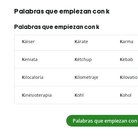
Palabras que empiezan con k
Palabras que empiezan con k
K
áiser
K
árate
K
arma
K
eniata
K
étchup
K
ebab
K
ilocaloría
K
ilometraje
K
ilovatio
K
inesioterapia
K
ohl
K
ohol
Palabras que empiezan con 