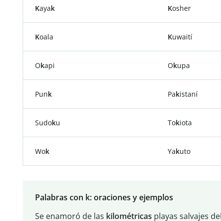
K
aya
k
K
osher
K
oala
K
uwaití
O
k
api
O
k
upa
Pun
k
Pa
k
istaní
Sudo
k
u
To
k
iota
Wo
k
Ya
k
uto
Palabras con k: oraciones y ejemplos
Se enamoró de las
kilométricas
playas salvajes de