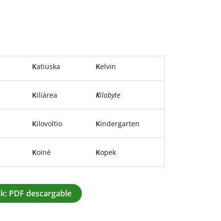
K
atiuska
K
elvin
K
iliárea
K
ilobyte
K
ilovoltio
K
indergarten
K
oiné
K
opek
k: PDF descargable