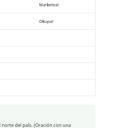
Mar
k
etear
O
k
upar
l norte del país. (Oración con una