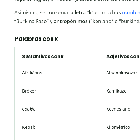
Asimismo, se conserva la
letra “k”
en muchos
nombre
“Bur
k
ina Faso” y
antropónimos
(“
k
eniano” o “bur
k
iné
Palabras con k
Sustantivos con k
Adjetivos con
Afri
k
áans
Albano
k
osovar
Bró
k
er
K
ami
k
aze
Coo
k
ie
K
eynesiano
K
ebab
K
ilométrico