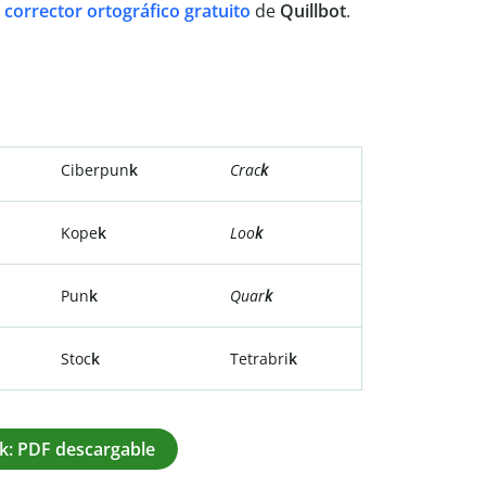
l
corrector ortográfico gratuito
de
Quillbot
.
Ciberpun
k
Crac
k
Kope
k
Loo
k
Pun
k
Quar
k
Stoc
k
Tetrabri
k
k: PDF descargable