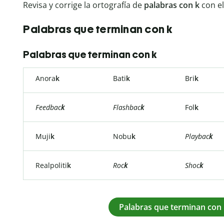
Revisa y corrige la ortografía de
palabras con k
con e
Palabras que terminan con k
Palabras que terminan con k
Anora
k
Bati
k
Bri
k
Feedbac
k
Flashbac
k
Fol
k
Muji
k
Nobu
k
Playbac
k
Realpoliti
k
Roc
k
Shoc
k
Palabras que terminan con 