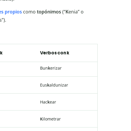
s propios
como
topónimos
(“
K
enia” o
s”).
 k
Verbos con k
Bun
k
erizar
Eus
k
aldunizar
Hac
k
ear
K
ilometrar