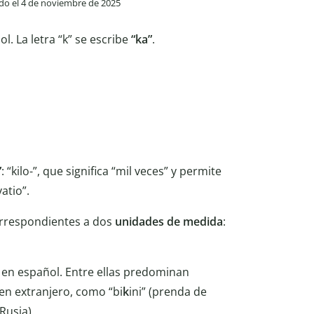
ado el 4 de noviembre de 2025
l. La letra “k” se escribe
“ka”
.
”
: “kilo-”, que significa “mil veces” y permite
vatio”.
rrespondientes a dos
unidades
de
medida
:
n español. Entre ellas predominan
en extranjero, como “bi
k
ini” (prenda de
Rusia).