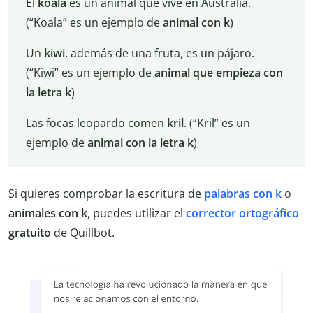
El
koala
es un animal que vive en Australia.
(“Koala” es un ejemplo de
animal con k
)
Un
kiwi
, además de una fruta, es un pájaro.
(“Kiwi” es un ejemplo de
animal que empieza con
la letra k
)
Las focas leopardo comen
kril
. (“Kril” es un
ejemplo de
animal con la letra k
)
Si quieres comprobar la escritura de
palabras con k
o
animales con k
, puedes utilizar el
corrector ortográfico
gratuito
de Quillbot.