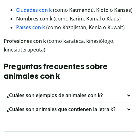
Ciudades con k
(como
Katmandú
,
Kioto
o
Kansas
)
Nombres con k
(como
K
arim,
K
amal o
K
laus)
Países con k
(como
K
azajistán,
K
enia o
K
uwait)
Profesiones con k
(como
k
arateca,
k
inesiólogo,
k
inesioterapeuta)
Preguntas frecuentes sobre
animales con k
¿Cuáles son ejemplos de animales con k?
¿Cuáles son animales que contienen la letra k?