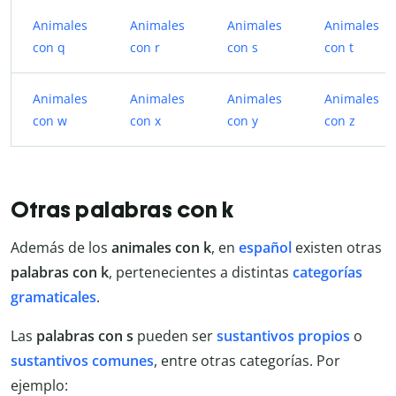
Animales
Animales
Animales
Animales
con q
con r
con s
con t
Animales
Animales
Animales
Animales
con w
con x
con y
con z
Otras palabras con k
Además de los
animales con k
, en
español
existen otras
palabras con k
, pertenecientes a distintas
categorías
gramaticales
.
Las
palabras con s
pueden ser
sustantivos propios
o
sustantivos comunes
, entre otras categorías. Por
ejemplo: