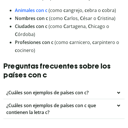
Animales con c
(como
c
angrejo,
c
ebra o
c
obra)
Nombres con c
(como
C
arlos,
C
ésar o
C
ristina)
Ciudades con c
(como
C
artagena,
C
hicago o
C
órdoba)
Profesiones con c
(como
c
arnicero,
c
arpintero o
c
ocinero)
Preguntas frecuentes sobre los
países con c
¿Cuáles son ejemplos de países con c?
¿Cuáles son ejemplos de países con c que
contienen la letra c?