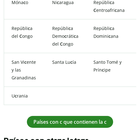
Móna
c
o
Ni
c
aragua
Repúbli
c
a
C
entroafri
c
ana
Repúbli
c
a
Repúbli
c
a
Repúbli
c
a
del
C
ongo
Demo
c
ráti
c
a
Domini
c
ana
del
C
ongo
San Vi
c
ente
Santa Lu
c
ía
Santo Tomé y
y las
Prín
c
ipe
Granadinas
U
c
rania
Países con c que contienen la c