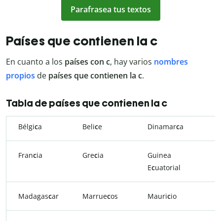
Parafrasea tus textos
Países que contienen la c
En cuanto a los
países con c
, hay varios
nombres
propios
de
países que contienen la c
.
Tabla de países que contienen la c
Bélgi
c
a
Beli
c
e
Dinamar
c
a
Fran
c
ia
Gre
c
ia
Guinea
E
c
uatorial
Madagas
c
ar
Marrue
c
os
Mauri
c
io