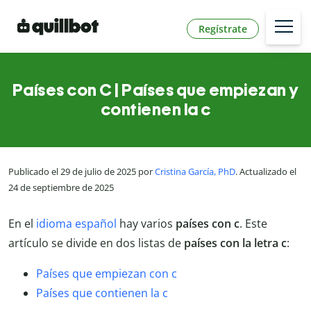
Regístrate
Países con C | Países que empiezan y
contienen la c
Publicado el 29 de julio de 2025 por
Cristina García, PhD
. Actualizado el
24 de septiembre de 2025
En el
idioma español
hay varios
países con c
. Este
artículo se divide en dos listas de
países con la letra c
:
Países que empiezan con c
Países que contienen la c