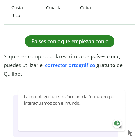
C
osta
C
roacia
C
uba
Rica
Países con c que empiezan con c
Si quieres comprobar la escritura de
países con c
,
puedes utilizar el
corrector ortográfico
gratuito
de
Quillbot.