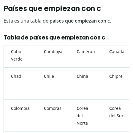
Países que empiezan con c
Esta es una tabla de
países que empiezan con c
.
Tabla de países que empiezan con c
C
abo
C
amboya
C
amerún
C
anadá
Verde
C
had
C
hile
C
hina
C
hipre
C
olombia
C
omoras
C
orea
C
orea
del
del Sur
Norte