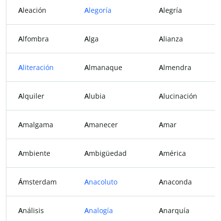
A
leación
A
legoría
A
legría
A
lfombra
A
lga
A
lianza
A
literación
A
lmanaque
A
lmendra
A
lquiler
A
lubia
A
lucinación
A
malgama
A
manecer
A
mar
A
mbiente
A
mbigüedad
A
mérica
Á
msterdam
A
nacoluto
A
naconda
A
nálisis
A
nalogía
A
narquía