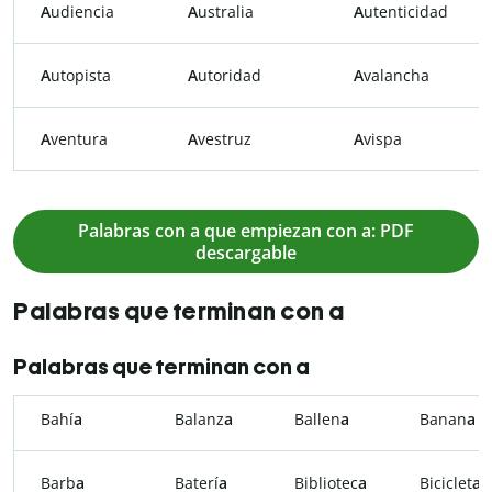
A
udiencia
A
ustralia
A
utenticidad
A
utopista
A
utoridad
A
valancha
A
ventura
A
vestruz
A
vispa
Palabras con a que empiezan con a: PDF
descargable
Palabras que terminan con a
Palabras que terminan con a
Bahí
a
Balanz
a
Ballen
a
Banan
a
Barb
a
Baterí
a
Bibliotec
a
Biciclet
a