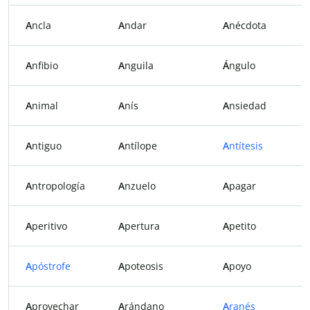
A
ncla
A
ndar
A
nécdota
A
nfibio
A
nguila
Á
ngulo
A
nimal
A
nís
A
nsiedad
A
ntiguo
A
ntílope
A
ntítesis
A
ntropología
A
nzuelo
A
pagar
A
peritivo
A
pertura
A
petito
A
póstrofe
A
poteosis
A
poyo
A
provechar
A
rándano
A
ranés