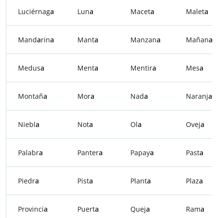
Luciérnag
a
Lun
a
Macet
a
Malet
a
Mand
a
rin
a
Mant
a
Manzan
a
Mañan
a
Medus
a
Ment
a
Mentir
a
Mes
a
Montañ
a
Mor
a
Nad
a
Naranj
a
Niebl
a
Not
a
Ol
a
Ovej
a
Palabr
a
Panter
a
Papay
a
Past
a
Piedr
a
Pist
a
Plant
a
Plaz
a
Provinci
a
Puert
a
Quej
a
Ram
a