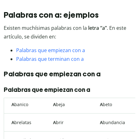
Palabras con a: ejemplos
Existen muchísimas palabras con la
letra “a”
. En este
artículo, se dividen en:
Palabras que empiezan con a
Palabras que terminan con a
Palabras que empiezan con a
Palabras que empiezan con a
A
banico
A
beja
A
beto
A
brelatas
A
brir
A
bundancia