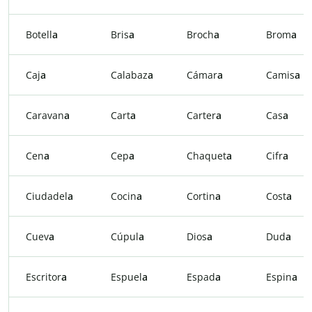
Botell
a
Bris
a
Broch
a
Brom
a
Caj
a
Calabaz
a
Cámar
a
Camis
a
Caravan
a
Cart
a
Carter
a
Cas
a
Cen
a
Cep
a
Chaquet
a
Cifr
a
Ciudadel
a
Cocin
a
Cortin
a
Cost
a
Cuev
a
Cúpul
a
Dios
a
Dud
a
Escritor
a
Espuel
a
Espad
a
Espin
a