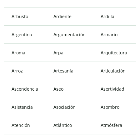
A
rbusto
A
rdiente
A
rdilla
A
rgentina
A
rgumentación
A
rmario
A
roma
A
rpa
A
rquitectura
A
rroz
A
rtesanía
A
rticulación
A
scendencia
A
seo
A
sertividad
A
sistencia
A
sociación
A
sombro
A
tención
A
tlántico
A
tmósfera