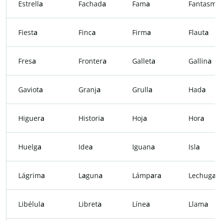
Estrell
a
Fachad
a
Fam
a
Fantasm
a
Fiest
a
Finc
a
Firm
a
Flaut
a
Fres
a
Fronter
a
Gallet
a
Gallin
a
Gaviot
a
Granj
a
Grull
a
Had
a
Higuer
a
Histori
a
Hoj
a
Hor
a
Huelg
a
Ide
a
Iguan
a
Isl
a
Lágrim
a
L
a
gun
a
Lámp
a
r
a
Lechug
a
Libélul
a
Libret
a
Líne
a
Llam
a