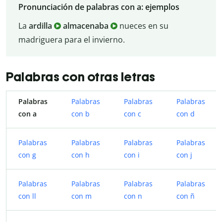
Pronunciación de palabras con a: ejemplos
La
ardilla
almacenaba
nueces en su
madriguera para el invierno.
Palabras con otras letras
Palabras
Palabras
Palabras
Palabras
con a
con b
con c
con d
Palabras
Palabras
Palabras
Palabras
con g
con h
con i
con j
Palabras
Palabras
Palabras
Palabras
con ll
con m
con n
con ñ