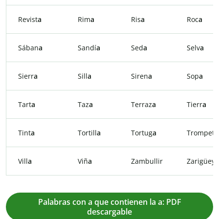
Revist
a
Rim
a
Ris
a
Roc
a
Sában
a
Sandí
a
Sed
a
Selv
a
Sierr
a
Sill
a
Siren
a
Sop
a
Tart
a
Taz
a
Terraz
a
Tierr
a
Tint
a
Tortill
a
Tortug
a
Trompet
a
Vill
a
Viñ
a
Zambullir
Zarigüey
a
Palabras con a que contienen la a: PDF
descargable