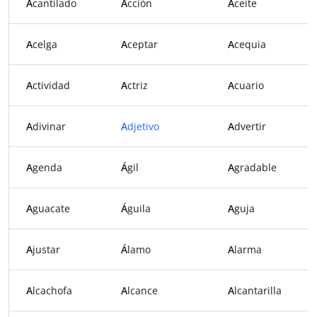
A
cantilado
A
cción
A
ceite
A
celga
A
ceptar
A
cequia
A
ctividad
A
ctriz
A
cuario
A
divinar
A
djetivo
A
dvertir
A
genda
Á
gil
A
gradable
A
guacate
Á
guila
A
guja
A
justar
Á
lamo
A
larma
A
lcachofa
A
lcance
A
lcantarilla