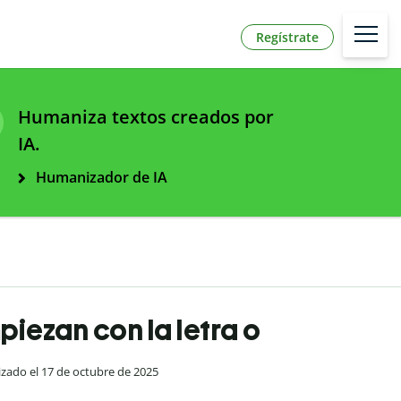
Regístrate
Humaniza textos creados por
IA.
Humanizador de IA
piezan con la letra o
lizado el 17 de octubre de 2025