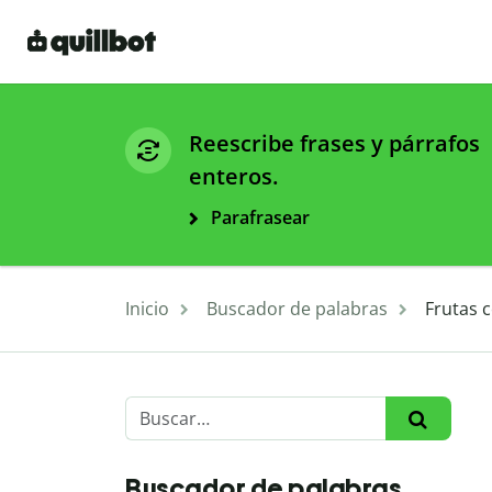
Reescribe frases y párrafos
enteros.
Parafrasear
Inicio
Buscador de palabras
Frutas 
Buscador de palabras