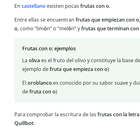
En
castellano
existen pocas
frutas con o
.
Entre ellas se encuentran
frutas que empiezan con o
o
, como “lim
ó
n” o “mel
ó
n” y
frutas que terminan con
Frutas con o: ejemplos
La
oliva
es el fruto del olivo y constituye la base d
ejemplo de
fruta que empieza con o
)
El
oroblanco
es conocido por su sabor suave y dul
de
fruta con o
)
Para comprobar la escritura de las
frutas con la letra
Quillbot
.