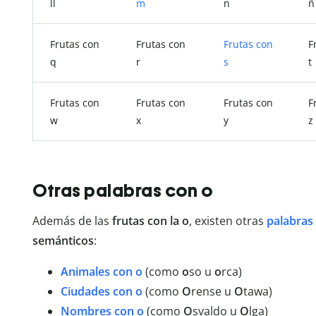
ll
m
n
ñ
Frutas con
Frutas con
Frutas con
F
q
r
s
t
Frutas con
Frutas con
Frutas con
F
w
x
y
z
Otras palabras con o
Además de las
frutas con la o
, existen otras
palabras
semánticos
:
Animales con o
(como
o
so u
o
rca)
Ciudades con o
(como
O
rense u
O
tawa)
Nombres con o
(como
O
svaldo u
O
lga)