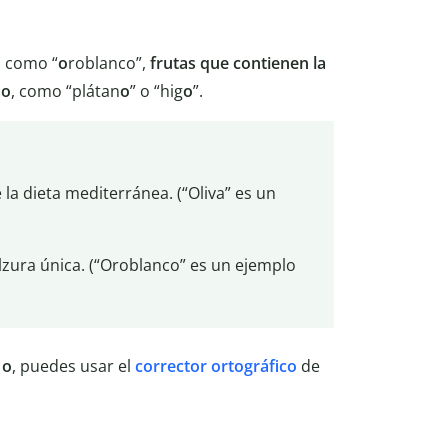
, como “
o
roblanco”,
frutas que contienen la
 o
, como “plátan
o
” o “hig
o
”.
e la dieta mediterránea. (“Oliva” es un
zura única. (“Oroblanco” es un ejemplo
 o
, puedes usar el
corrector ortográfico
de