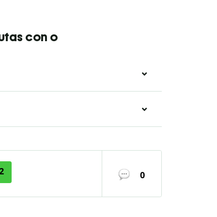
utas con o
2
0