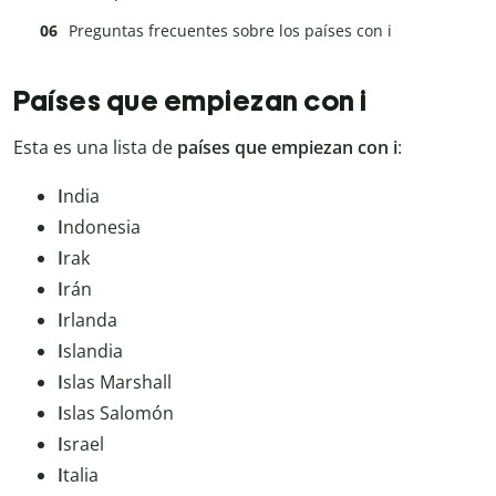
Preguntas frecuentes sobre los países con i
Países que empiezan con i
Esta es una lista de
países que empiezan con i
:
I
ndia
I
ndonesia
I
rak
I
rán
I
rlanda
I
slandia
I
slas Marshall
I
slas Salomón
I
srael
I
talia