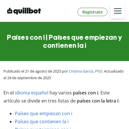
Regístrate
Países con I | Países que empiezan y
contienen la i
Publicado el 21 de agosto de 2025 por
Cristina García, PhD
. Actualizado
el 24 de septiembre de 2025
En el
idioma español
hay varios
países con i
. Este
artículo se divide en tres listas de
países con la letra i
:
Países que empiezan con i
Países que contienen la i