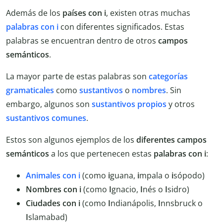
Además de los
países con i
, existen otras muchas
palabras con i
con diferentes significados. Estas
palabras se encuentran dentro de otros
campos
semánticos
.
La mayor parte de estas palabras son
categorías
gramaticales
como
sustantivos
o
nombres
. Sin
embargo, algunos son
sustantivos propios
y otros
sustantivos comunes
.
Estos son algunos ejemplos de los
diferentes campos
semánticos
a los que pertenecen estas
palabras con i
:
Animales con i
(como
i
guana,
i
mpala o
i
sópodo)
Nombres con i
(como
I
gnacio,
I
nés o
I
sidro)
Ciudades con i
(como
I
ndianápolis,
I
nnsbruck o
I
slamabad)