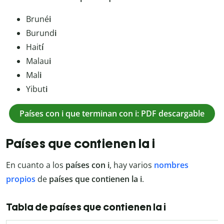
Bruné
i
Burund
i
Hait
í
Malau
i
Mal
i
Yibut
i
Países con i que terminan con i: PDF descargable
Países que contienen la i
En cuanto a los
países con i
, hay varios
nombres
propios
de
países que contienen la i
.
Tabla de países que contienen la i