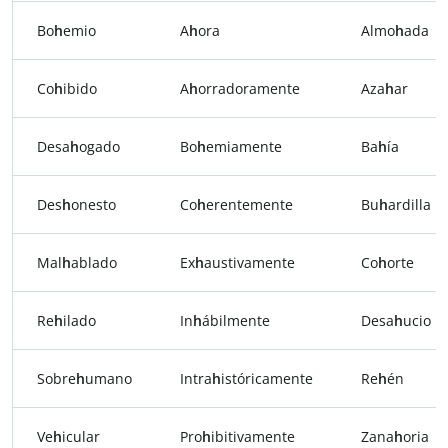
Bo
h
emio
A
h
ora
Almo
h
ada
Co
h
ibido
A
h
orradoramente
Aza
h
ar
Desa
h
ogado
Bo
h
emiamente
Ba
h
ía
Des
h
onesto
Co
h
erentemente
Bu
h
ardilla
Mal
h
ablado
Ex
h
austivamente
Co
h
orte
Re
h
ilado
In
h
ábilmente
Desa
h
ucio
Sobre
h
umano
Intra
h
istóricamente
Re
h
én
Ve
h
icular
Pro
h
ibitivamente
Zana
h
oria