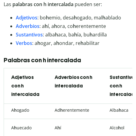
Las
palabras con h intercalada
pueden ser:
Adjetivos
: bo
h
emio, desa
h
ogado, mal
h
ablado
Adverbios
: a
h
í, a
h
ora, co
h
erentemente
Sustantivos
: alba
h
aca, ba
h
ía, bu
h
ardilla
Verbos
: a
h
ogar, a
h
ondar, re
h
abilitar
Palabras con h intercalada
Adjetivos
Adverbios con h
Sustantivo
con h
intercalada
con h
intercalada
intercalad
A
h
ogado
Ad
h
erentemente
Alba
h
aca
A
h
uecado
A
h
í
Alco
h
ol