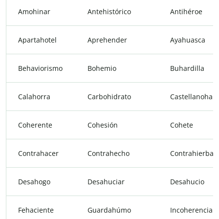
Amohinar
Antehistórico
Antihéroe
Apartahotel
Aprehender
Ayahuasca
Behaviorismo
Bohemio
Buhardilla
Calahorra
Carbohidrato
Castellanohab
Coherente
Cohesión
Cohete
Contrahacer
Contrahecho
Contrahierba
Desahogo
Desahuciar
Desahucio
Fehaciente
Guardahúmo
Incoherencia