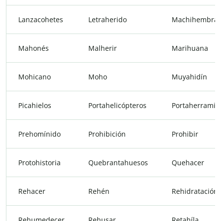
Lanzacohetes
Letraherido
Machihembrar
Mahonés
Malherir
Marihuana
Mohicano
Moho
Muyahidín
Picahielos
Portahelicópteros
Portaherramie
Prehomínido
Prohibición
Prohibir
Protohistoria
Quebrantahuesos
Quehacer
Rehacer
Rehén
Rehidratación
Rehumedecer
Rehusar
Retahíla