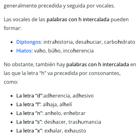
generalmente precedida y seguida por vocales.
Las vocales de las
palabras con h intercalada
pueden
formar:
Diptongos
: intra
h
istoria, desa
h
uciar, carbo
h
idrato
Hiatos
: va
h
o, bú
h
o, inco
h
erencia
No obstante, también hay
palabras con h intercalada
en
las que la letra “h” va precedida por consonantes,
como:
La letra “d”
:ad
h
erencia, ad
h
esivo
La letra “l”
: al
h
aja, al
h
elí
La letra “n”
: an
h
elo, en
h
ebrar
La letra “s”
: des
h
acer, tras
h
umancia
La letra “x”
: ex
h
alar, ex
h
austo