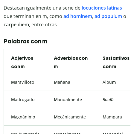
Destacan igualmente una serie de
locuciones latinas
que terminan en m, como
ad hominem
,
ad populum
o
carpe diem
, entre otras.
Palabras con m
Adjetivos
Adverbios con
Sustantivos
con m
m
con m
M
aravilloso
M
añana
Álbu
m
M
adrugador
M
anualmente
Boo
m
M
agnánimo
M
ecánicamente
M
ampara