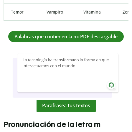
Te
m
or
Va
m
piro
Vita
m
ina
Zo
m
Palabras que contienen la m: PDF descargable
Parafrasea tus textos
Pronunciación de la letra m