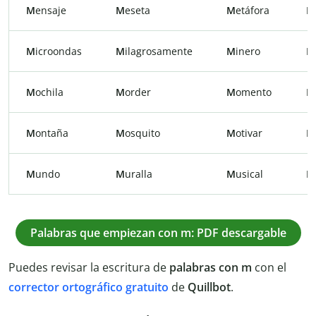
M
ensaje
M
eseta
M
etáfora
M
M
icroondas
M
ilagrosamente
M
inero
M
M
ochila
M
order
M
omento
M
M
ontaña
M
osquito
M
otivar
M
M
undo
M
uralla
M
usical
M
Palabras que empiezan con m: PDF descargable
Puedes revisar la escritura de
palabras con m
con el
corrector ortográfico gratuito
de
Quillbot
.