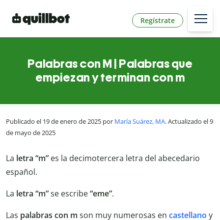
Regístrate
Palabras con M | Palabras que
empiezan y terminan con m
Publicado el 19 de enero de 2025 por
María Suárez, MA
. Actualizado el 9
de mayo de 2025
La
letra “m”
es la decimotercera letra del abecedario
español.
La
letra “m”
se escribe
“eme”
.
Las
palabras con m
son muy numerosas en
castellano
y