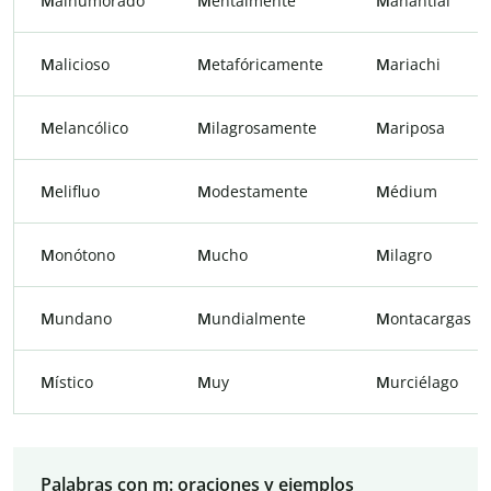
M
alhumorado
M
entalmente
M
anantial
M
alicioso
M
etafóricamente
M
ariachi
M
elancólico
M
ilagrosamente
M
ariposa
M
elifluo
M
odestamente
M
édium
M
onótono
M
ucho
M
ilagro
M
undano
M
undialmente
M
ontacargas
M
ístico
M
uy
M
urciélago
Palabras con m: oraciones y ejemplos