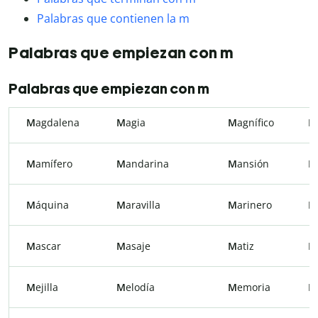
Palabras que contienen la m
Palabras que empiezan con m
Palabras que empiezan con m
M
agdalena
M
agia
M
agnífico
M
M
amífero
M
andarina
M
ansión
M
M
áquina
M
aravilla
M
arinero
M
M
ascar
M
asaje
M
atiz
M
M
ejilla
M
elodía
M
emoria
M