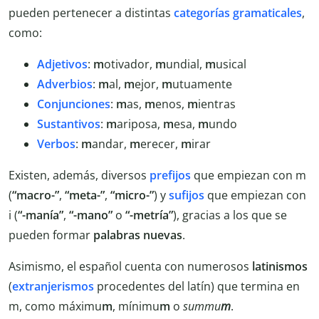
pueden pertenecer a distintas
categorías gramaticales
,
como:
Adjetivos
:
m
otivador,
m
undial,
m
usical
Adverbios
:
m
al,
m
ejor,
m
utuamente
Conjunciones
:
m
as,
m
enos,
m
ientras
Sustantivos
:
m
ariposa,
m
esa,
m
undo
Verbos
:
m
andar,
m
erecer,
m
irar
Existen, además, diversos
prefijos
que empiezan con m
(
“macro-”
,
“meta-”
,
“micro-”
) y
sufijos
que empiezan con
i (
“-manía”
,
“-mano”
o
“-metría”
), gracias a los que se
pueden formar
palabras nuevas
.
Asimismo, el español cuenta con numerosos
latinismos
(
extranjerismos
procedentes del latín) que termina en
m, como máximu
m
, mínimu
m
o
summu
m
.