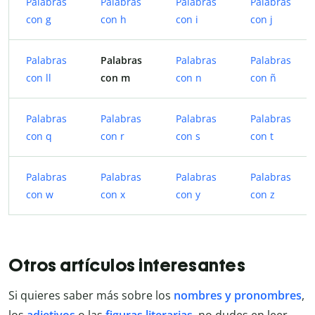
Palabras
Palabras
Palabras
Palabras
con g
con h
con i
con j
Palabras
Palabras
Palabras
Palabras
con ll
con m
con n
con ñ
Palabras
Palabras
Palabras
Palabras
con q
con r
con s
con t
Palabras
Palabras
Palabras
Palabras
con w
con x
con y
con z
Otros artículos interesantes
Si quieres saber más sobre los
nombres y pronombres
,
los
adjetivos
o las
figuras literarias
, no dudes en leer