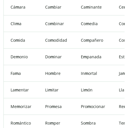
Cá
m
ara
Ca
m
biar
Ca
m
inante
Ce
m
Cli
m
a
Co
m
binar
Co
m
edia
Co
m
Co
m
ida
Co
m
odidad
Co
m
pañero
Con
De
m
onio
Do
m
inar
E
m
panada
Esti
Fa
m
a
Ho
m
bre
In
m
ortal
Ja
m
La
m
entar
Li
m
itar
Li
m
ón
Lla
m
Me
m
orizar
Pro
m
esa
Pro
m
ocionar
Re
m
Ro
m
ántico
Ro
m
per
So
m
bra
Te
m