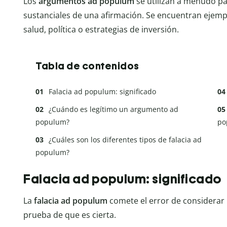
Los
argumentos ad populum
se utilizan a menudo par
sustanciales de una afirmación. Se encuentran ejem
salud, política o estrategias de inversión.
Tabla de contenidos
Falacia ad populum: significado
¿Cuándo es legítimo un argumento ad
populum?
po
¿Cuáles son los diferentes tipos de falacia ad
populum?
Falacia ad populum: significado
La
falacia ad populum
comete el error de considerar
prueba de que es cierta.