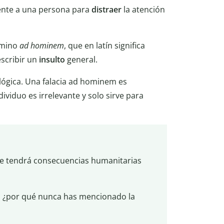
mente a una persona para
distraer
la atención
érmino
ad hominem
, que en latín significa
escribir un
insulto
general.
 lógica. Una falacia ad hominem es
dividuo es irrelevante y solo sirve para
que tendrá consecuencias humanitarias
d, ¿por qué nunca has mencionado la