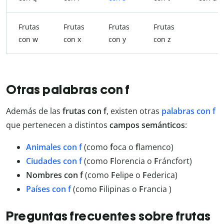
Frutas
Frutas
Frutas
Frutas
con w
con x
con y
con z
Otras palabras con f
Además de las
frutas con f
, existen otras
palabras con f
que pertenecen a distintos
campos semánticos
:
Animales con f
(como
f
oca o
f
lamenco)
Ciudades con f
(como
F
lorencia o
F
ráncfort)
Nombres con f
(como
F
elipe o
F
ederica)
Países con f
(como
F
ilipinas o
F
rancia )
Preguntas frecuentes sobre frutas