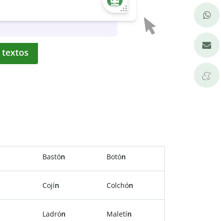
 textos
Bastó
n
Botó
n
Cojí
n
Colchó
n
Ladró
n
Maletí
n