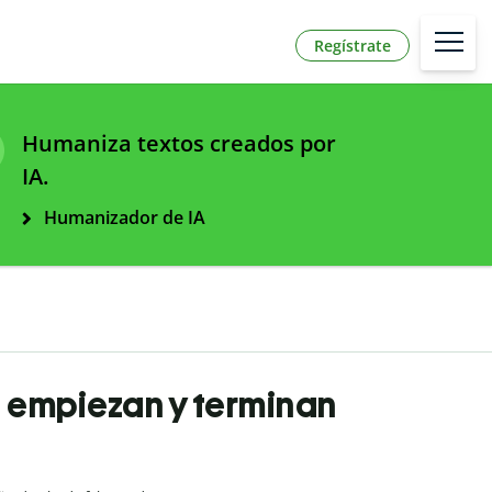
Regístrate
Humaniza textos creados por
IA.
Humanizador de IA
e empiezan y terminan