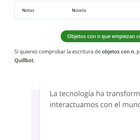
N
otas
N
ovela
Objetos con n que empiezan c
Si quieres comprobar la escritura de
objetos con n
, 
Quillbot
.