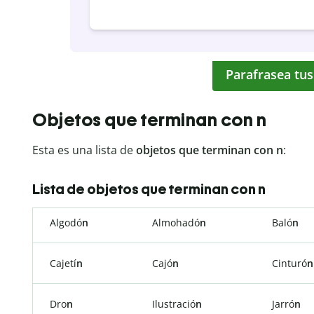
Parafrasea tus
Objetos que terminan con n
Esta es una lista de
objetos que terminan con n
:
Lista de objetos que terminan con n
Algodó
n
Almohadó
n
Baló
n
Cajetí
n
Cajó
n
Cinturó
n
Dro
n
Ilustració
n
Jarró
n