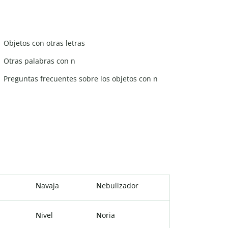
Objetos con otras letras
Otras palabras con n
Preguntas frecuentes sobre los objetos con n
N
avaja
N
ebulizador
N
ivel
N
oria