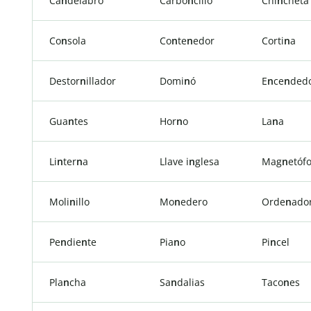
Ca
n
delabro
Carbo
n
cillo
Chi
n
cheta
Co
n
sola
Co
n
te
n
edor
Corti
n
a
Destor
n
illador
Domi
n
ó
E
n
ce
n
ded
Gua
n
tes
Hor
n
o
La
n
a
Li
n
ter
n
a
Llave i
n
glesa
Mag
n
etóf
Moli
n
illo
Mo
n
edero
Orde
n
ado
Pe
n
die
n
te
Pia
n
o
Pi
n
cel
Pla
n
cha
Sa
n
dalias
Taco
n
es