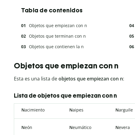
Tabla de contenidos
Objetos que empiezan con n
Objetos que terminan con n
Objetos que contienen la n
Objetos que empiezan con n
Esta es una lista de
objetos que empiezan con n
:
Lista de objetos que empiezan con n
N
acimiento
N
aipes
N
arguile
N
eón
N
eumático
N
evera