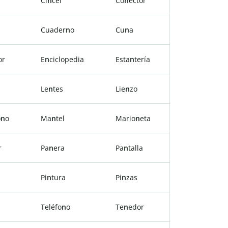
Ci
n
cel
Co
n
ector
Cuader
n
o
Cu
n
a
or
E
n
ciclopedia
Esta
n
tería
Le
n
tes
Lie
n
zo
o
n
o
Ma
n
tel
Mario
n
eta
r
Pa
n
era
Pa
n
talla
Pi
n
tura
Pi
n
zas
Teléfo
n
o
Te
n
edor