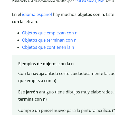
Publicado el 4 de noviembre de 2025 por
Cristina García, PhD
. Actua
En el
idioma español
hay muchos
objetos
con n
. Este
con la letra n
:
Objetos que empiezan con n
Objetos que terminan con n
Objetos que contienen la n
Ejemplos de objetos con la n
Con la
navaja
afilada cortó cuidadosamente la cue
que empieza con n
)
Ese
jarrón
antiguo tiene dibujos muy elaborados. 
termina con n
)
Compré un
pincel
nuevo para la pintura acrílica. 