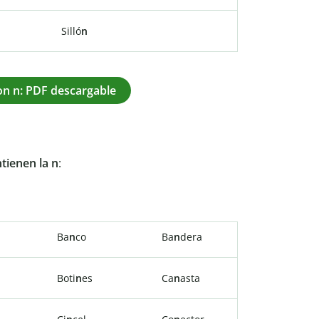
Silló
n
on n: PDF descargable
tienen la n
:
Ba
n
co
Ba
n
dera
Boti
n
es
Ca
n
asta