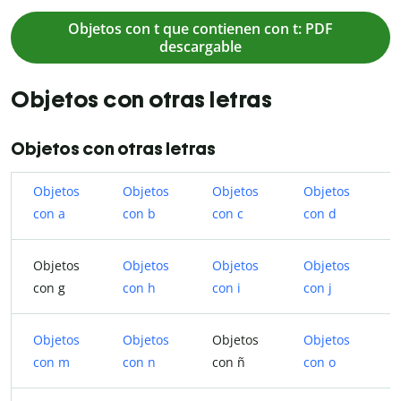
Objetos con t que contienen con t: PDF
descargable
Objetos con otras letras
Objetos con otras letras
Objetos
Objetos
Objetos
Objetos
O
con a
con b
con ​​c
con d
c
Objetos
Objetos
Objetos
Objetos
O
con g
con h
con i
con j
c
Objetos
Objetos
Objetos
Objetos
O
con m
con n
con ñ
con o
c