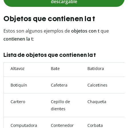
descargable
Objetos que contienen la t
Estos son algunos ejemplos de
objetos con t
que
contienen la t
:
Lista de objetos que contienen la t
Al
t
avoz
Ba
t
e
Ba
t
idora
Bo
t
iquín
Cafe
t
era
Calce
t
ines
Car
t
ero
Cepillo de
Chaque
t
a
dien
t
es
Compu
t
adora
Con
t
enedor
Corba
t
a