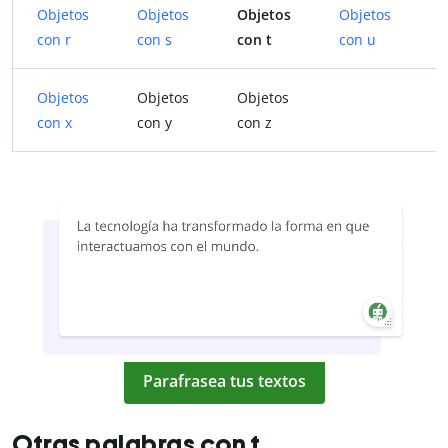
Objetos
Objetos
Objetos
Objetos
O
con r
con s
con t
con u
c
Objetos
Objetos
Objetos
con x
con y
con z
Parafrasea tus textos
Otras palabras con t