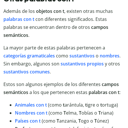
Además de los
objetos con t
, existen otras muchas
palabras con t
con diferentes significados. Estas
palabras se encuentran dentro de otros
campos
semánticos
.
La mayor parte de estas palabras pertenecen a
categorías gramaticales
como
sustantivos
o
nombres
.
Sin embargo, algunos son
sustantivos propios
y otros
sustantivos comunes
.
Estos son algunos ejemplos de los diferentes
campos
semánticos
a los que pertenecen estas
palabras con t
:
Animales con t
(como
t
arántula,
t
igre o
t
ortuga)
Nombres con t
(como
T
elma,
T
obías o
T
riana)
Países con t
(como
T
anzania,
T
ogo o
T
únez)