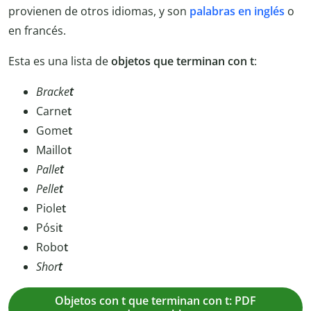
provienen de otros idiomas, y son
palabras en inglés
o
en francés.
Esta es una lista de
objetos que terminan con t
:
Bracke
t
Carne
t
Gome
t
Maillo
t
Palle
t
Pelle
t
Piole
t
Pósi
t
Robo
t
Shor
t
Objetos con t que terminan con t: PDF