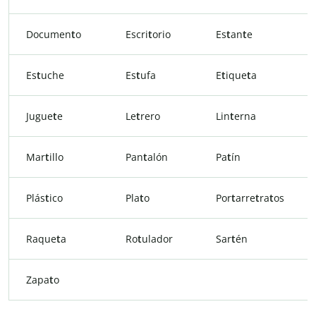
Documen
t
o
Escri
t
orio
Es
t
an
t
e
Es
t
uche
Es
t
ufa
E
t
ique
t
a
Jugue
t
e
Le
t
rero
Lin
t
erna
Mar
t
illo
Pan
t
alón
Pa
t
ín
Plás
t
ico
Pla
t
o
Por
t
arre
t
ra
t
os
Raque
t
a
Ro
t
ulador
Sar
t
én
Zapa
t
o