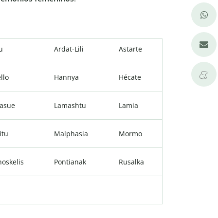
u
Ardat-Lili
Astarte
llo
Hannya
Hécate
asue
Lamashtu
Lamia
litu
Malphasia
Mormo
oskelis
Pontianak
Rusalka