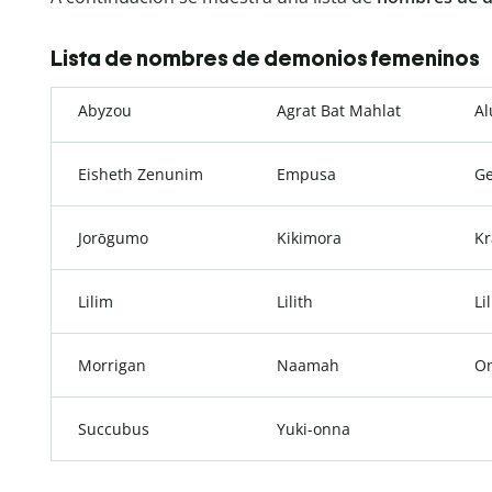
Lista de nombres de demonios femeninos
Abyzou
Agrat Bat Mahlat
Al
Eisheth Zenunim
Empusa
Ge
Jorōgumo
Kikimora
Kr
Lilim
Lilith
Li
Morrigan
Naamah
On
Succubus
Yuki-onna