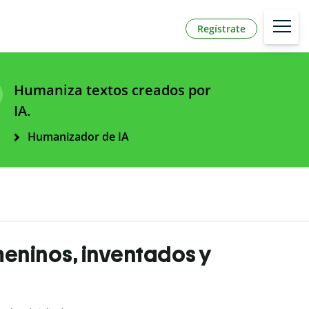
Regístrate
Humaniza textos creados por
IA.
Humanizador de IA
eninos, inventados y