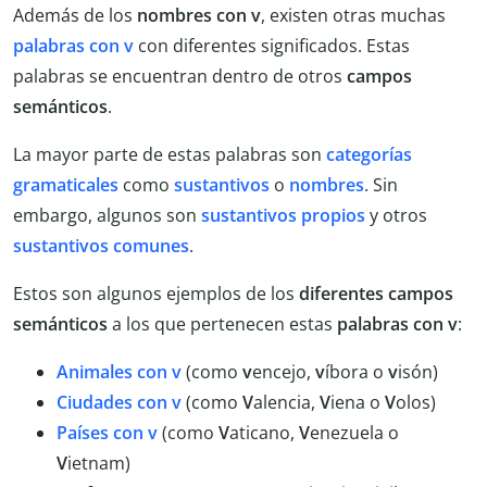
Además de los
nombres con v
, existen otras muchas
palabras con v
con diferentes significados. Estas
palabras se encuentran dentro de otros
campos
semánticos
.
La mayor parte de estas palabras son
categorías
gramaticales
como
sustantivos
o
nombres
. Sin
embargo, algunos son
sustantivos propios
y otros
sustantivos comunes
.
Estos son algunos ejemplos de los
diferentes campos
semánticos
a los que pertenecen estas
palabras con v
:
Animales con v
(como
v
encejo,
v
íbora o
v
isón)
Ciudades con v
(como
V
alencia,
V
iena o
V
olos)
Países con v
(como
V
aticano,
V
enezuela o
V
ietnam)