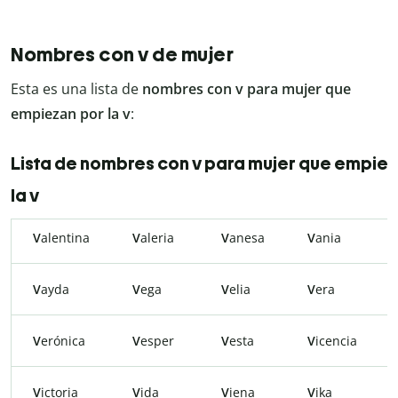
Nombres con v de mujer
Esta es una lista de
nombres con v para mujer que
empiezan por la v
:
Lista de nombres con v para mujer que empiez
la v
V
alentina
V
aleria
V
anesa
V
ania
V
ayda
V
ega
V
elia
V
era
V
erónica
V
esper
V
esta
V
icencia
V
ictoria
V
ida
V
iena
V
ika