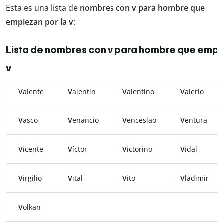
Esta es una lista de
nombres con v para hombre que
empiezan por la v
:
Lista de nombres con v para hombre que empi
v
V
alente
V
alentín
V
alentino
V
alerio
V
asco
V
enancio
V
enceslao
V
entura
V
icente
V
íctor
V
ictorino
V
idal
V
irgilio
V
ital
V
ito
V
ladimir
V
olkan