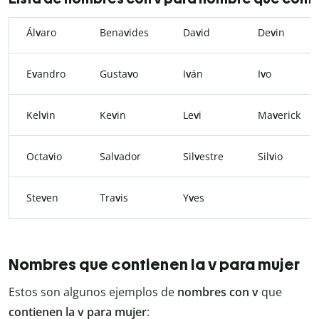
Ál
v
aro
Bena
v
ides
Da
v
id
De
v
in
E
v
andro
Gusta
v
o
I
v
án
I
v
o
Kel
v
in
Ke
v
in
Le
v
i
Ma
v
erick
Octa
v
io
Sal
v
ador
Sil
v
estre
Sil
v
io
Ste
v
en
Tra
v
is
Y
v
es
Nombres que contienen la v para mujer
Estos son algunos ejemplos de
nombres con v
que
contienen la v para mujer
: