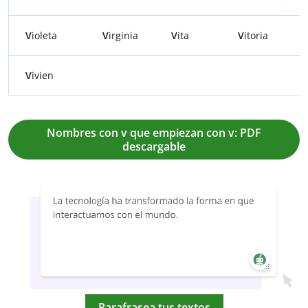
V
ioleta
V
irginia
V
ita
V
itoria
V
ivien
Nombres con v que empiezan con v: PDF
descargable
Parafrasea tus textos