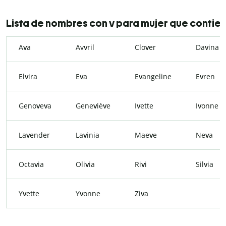
Lista de nombres con v para mujer que contien
A
v
a
Av
v
ril
Clo
v
er
Da
v
ina
El
v
ira
E
v
a
E
v
angeline
E
v
ren
Geno
v
e
v
a
Gene
v
iè
v
e
I
v
ette
I
v
onne
La
v
ender
La
v
inia
Mae
v
e
Ne
v
a
Octa
v
ia
Oli
v
ia
Ri
v
i
Sil
v
ia
Y
v
ette
Y
v
onne
Zi
v
a