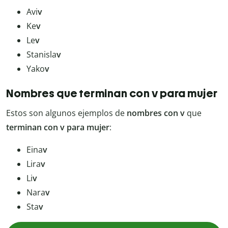
Avi
v
Ke
v
Le
v
Stanisla
v
Yako
v
Nombres que terminan con v para mujer
Estos son algunos ejemplos de
nombres con v
que
terminan con v para mujer
:
Eina
v
Lira
v
Li
v
Nara
v
Sta
v