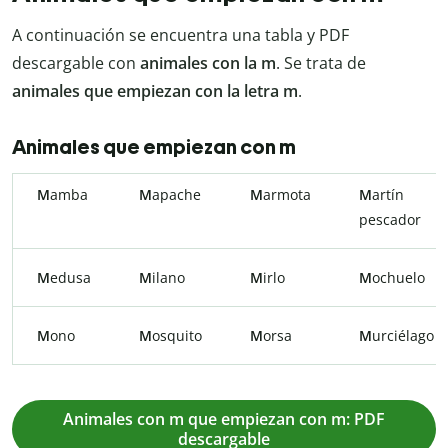
A continuación se encuentra una tabla y PDF
descargable con
animales con la m
. Se trata de
animales que empiezan con la letra m
.
Animales que empiezan con m
M
amba
M
apache
M
armota
M
artín
pescador
M
edusa
M
ilano
M
irlo
M
ochuelo
M
ono
M
osquito
M
orsa
M
urciélago
Animales con m que empiezan con m: PDF
descargable