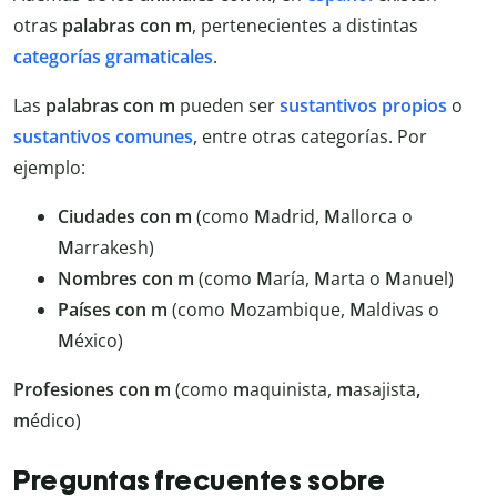
otras
palabras con m
, pertenecientes a distintas
categorías gramaticales
.
Las
palabras con m
pueden ser
sustantivos propios
o
sustantivos comunes
, entre otras categorías. Por
ejemplo:
Ciudades con m
(como
M
adrid,
M
allorca o
M
arrakesh)
Nombres con m
(como
M
aría,
M
arta o
M
anuel)
Países con m
(como
M
ozambique,
M
aldivas o
M
éxico)
Profesiones con m
(como
m
aquinista,
m
asajista
,
m
édico)
Preguntas frecuentes sobre