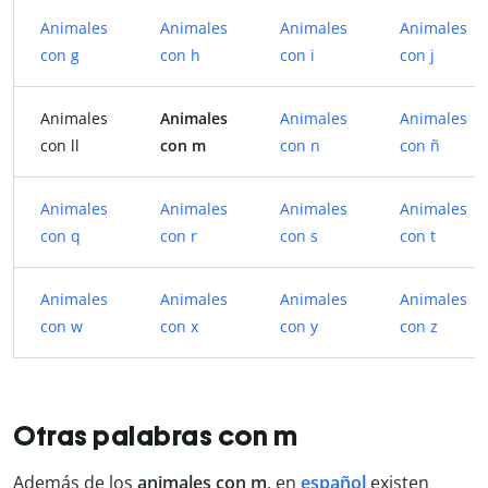
Animales
Animales
Animales
Animales
con g
con h
con i
con j
Animales
Animales
Animales
Animales
con ll
con m
con n
con ñ
Animales
Animales
Animales
Animales
con q
con r
con s
con t
Animales
Animales
Animales
Animales
con w
con x
con y
con z
Otras palabras con m
Además de los
animales con m
, en
español
existen