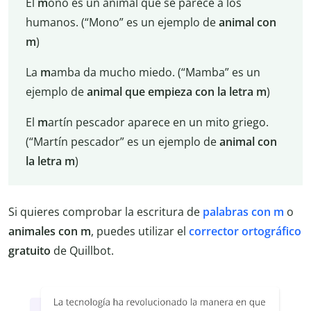
El
m
ono es un animal que se parece a los
humanos. (“Mono” es un ejemplo de
animal con
m
)
La
m
amba da mucho miedo. (“Mamba” es un
ejemplo de
animal que empieza con la letra m
)
El
m
artín pescador aparece en un mito griego.
(“Martín pescador” es un ejemplo de
animal con
la letra m
)
Si quieres comprobar la escritura de
palabras con m
o
animales con m
, puedes utilizar el
corrector ortográfico
gratuito
de Quillbot.