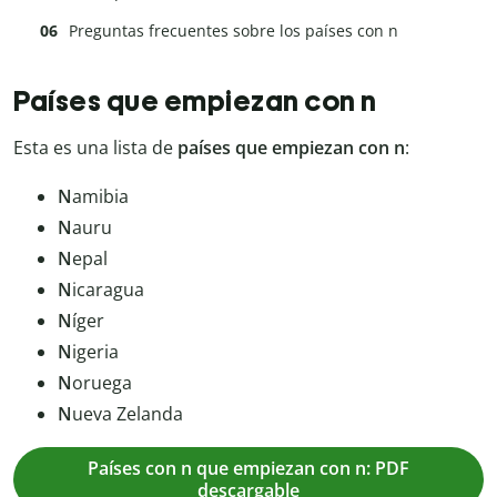
Preguntas frecuentes sobre los países con n
Países que empiezan con n
Esta es una lista de
países que empiezan con n
:
N
amibia
N
auru
N
epal
N
icaragua
N
íger
N
igeria
N
oruega
N
ueva Zelanda
Países con n que empiezan con n: PDF
descargable