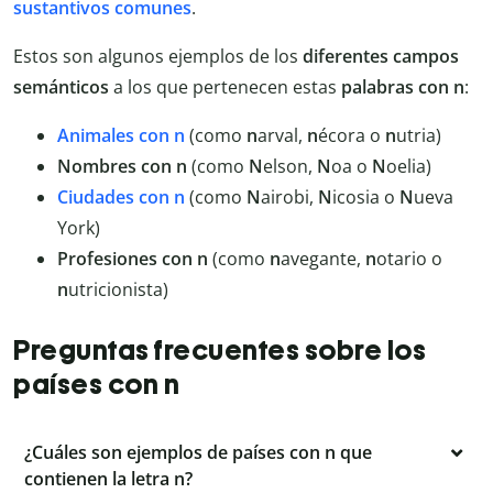
sustantivos comunes
.
Estos son algunos ejemplos de los
diferentes campos
semánticos
a los que pertenecen estas
palabras con n
:
Animales con n
(como
n
arval,
n
écora o
n
utria)
Nombres con n
(como
N
elson,
N
oa o
N
oelia)
Ciudades con n
(como
N
airobi,
N
icosia o
N
ueva
York)
Profesiones con n
(como
n
avegante,
n
otario o
n
utricionista)
Preguntas frecuentes sobre los
países con n
¿Cuáles son ejemplos de países con n que
contienen la letra n?