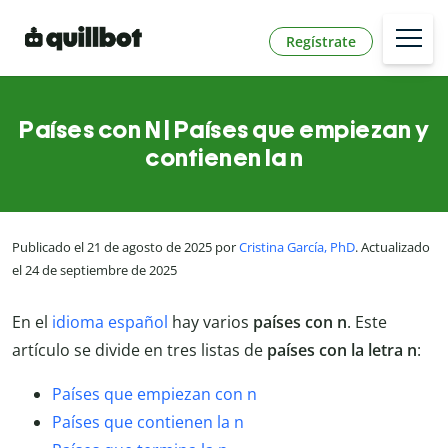
Regístrate
Países con N | Países que empiezan y
contienen la n
Publicado el 21 de agosto de 2025 por
Cristina García, PhD
. Actualizado
el 24 de septiembre de 2025
En el
idioma español
hay varios
países con n
. Este
artículo se divide en tres listas de
países con la letra n
:
Países que empiezan con n
Países que contienen la n