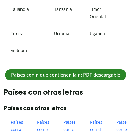
Taila
n
dia
Ta
n
za
n
ia
Timor
T
Orie
n
tal
Tú
n
ez
Ucra
n
ia
Uga
n
da
V
Viet
n
am
Países con n que contienen la n: PDF descargable
Países con otras letras
Países con otras letras
Países
Países
Países
Países
Países
con a
con b
con c
con d
con e