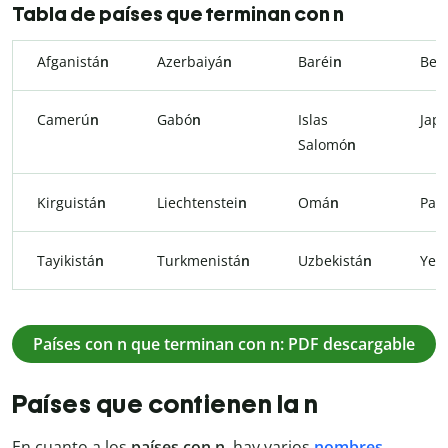
Tabla de países que terminan con n
Afganistá
n
Azerbaiyá
n
Baréi
n
Ben
Camerú
n
Gabó
n
Islas
Jap
Salomó
n
Kirguistá
n
Liechtenstei
n
Omá
n
Paki
Tayikistá
n
Turkmenistá
n
Uzbekistá
n
Yem
Países con n que terminan con n: PDF descargable
Países que contienen la n
En cuanto a los
países con n
, hay varios
nombres