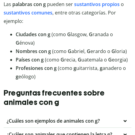
Las
palabras con g
pueden ser
sustantivos propios
o
sustantivos comunes
, entre otras categorías. Por
ejemplo:
Ciudades con g
(como
G
lasgow,
G
ranada o
G
énova)
Nombres con g
(como
G
abriel,
G
erardo o
G
loria)
Países con g
(como
G
recia,
G
uatemala o
G
eorgia)
Profesiones con g
(como
g
uitarrista,
g
anadero o
g
eólogo)
Preguntas frecuentes sobre
animales con g
¿Cuáles son ejemplos de animales con g?
¿Cuáles son animales que contienen la letra g?