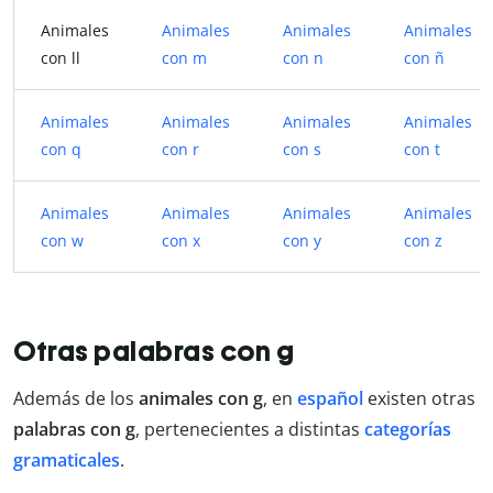
Animales
Animales
Animales
Animales
con ll
con m
con n
con ñ
Animales
Animales
Animales
Animales
con q
con r
con s
con t
Animales
Animales
Animales
Animales
con w
con x
con y
con z
Otras palabras con g
Además de los
animales con g
, en
español
existen otras
palabras con g
, pertenecientes a distintas
categorías
gramaticales
.