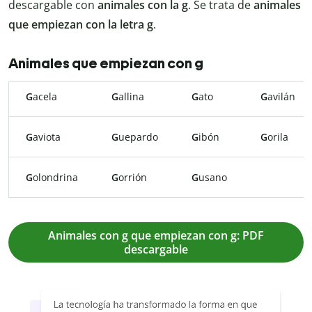
descargable con
animales con la g
. Se trata de
animales
que empiezan con la letra g
.
Animales que empiezan con g
G
acela
G
allina
G
ato
G
avilán
G
aviota
G
uepardo
G
ibón
G
orila
G
olondrina
G
orrión
G
usano
Animales con g que empiezan con g: PDF
descargable