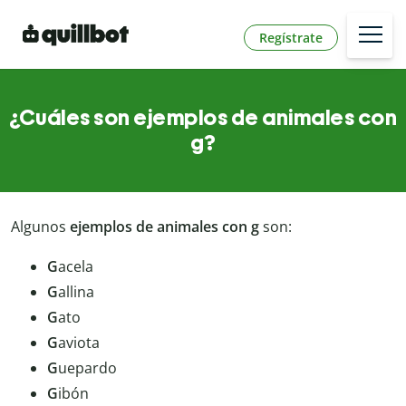
Regístrate
¿Cuáles son ejemplos de animales con
g?
Algunos
ejemplos de animales con g
son:
G
acela
G
allina
G
ato
G
aviota
G
uepardo
G
ibón