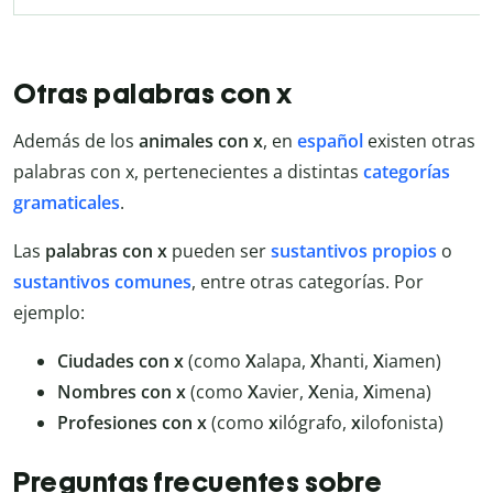
Otras palabras con x
Además de los
animales con x
, en
español
existen otras
palabras con x, pertenecientes a distintas
categorías
gramaticales
.
Las
palabras con x
pueden ser
sustantivos propios
o
sustantivos comunes
, entre otras categorías. Por
ejemplo:
Ciudades con x
(como
X
alapa,
X
hanti,
X
iamen)
Nombres con x
(como
X
avier,
X
enia,
X
imena)
Profesiones con x
(como
x
ilógrafo,
x
ilofonista)
Preguntas frecuentes sobre