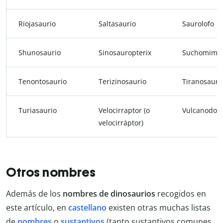
Riojasaurio
Saltasaurio
Saurolofo
Shunosaurio
Sinosauropterix
Suchomimo
Tenontosaurio
Terizinosaurio
Tiranosauri
Turiasaurio
Velocirraptor (o
Vulcanodon
velocirráptor)
Otros nombres
Además de los
nombres de dinosaurios
recogidos en
este artículo, en
castellano
existen otras muchas listas
de
nombres
o
sustantivos
(tanto sustantivos comunes