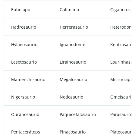
Euhelopo
Galimimo
Giganotosau
Hadrosaurio
Herrerasaurio
Heterodonto
Hylaeosaurio
Iguanodonte
Kentrosauri
Lesotosaurio
Lirainosaurio
Lourinhasau
Mamenchisaurio
Megalosaurio
Microrrapto
Nigersaurio
Nodosaurio
Omeisaurio
Ouranosaurio
Paquicefalosaurio
Parasaurolo
Pentacerátops
Pinacosaurio
Plateosauri