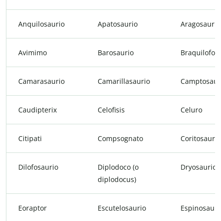
Anquilosaurio
Apatosaurio
Aragosaurio
Avimimo
Barosaurio
Braquilofos
Camarasaurio
Camarillasaurio
Camptosaur
Caudipterix
Celofisis
Celuro
Citipati
Compsognato
Coritosaurio
Dilofosaurio
Diplodoco (o
Dryosaurio
diplodocus)
Eoraptor
Escutelosaurio
Espinosauri