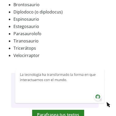
Brontosaurio
Diplodoco (o diplodocus)
Espinosaurio
Estegosaurio
Parasaurolofo
Tiranosaurio
Tricerátops
Velocirraptor
Parafrasea tus textos