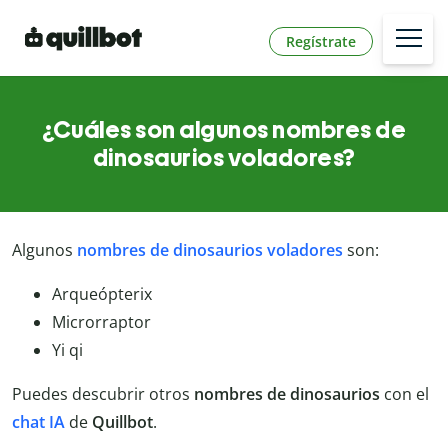
Regístrate
¿Cuáles son algunos nombres de
dinosaurios voladores?
Algunos
nombres de dinosaurios voladores
son:
Arqueópterix
Microrraptor
Yi qi
Puedes descubrir otros
nombres de dinosaurios
con el
chat IA
de
Quillbot
.