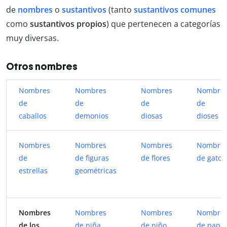
de
nombres
o
sustantivos
(tanto
sustantivos comunes
como
sustantivos propios
) que pertenecen a categorías
muy diversas.
Otros nombres
Nombres
Nombres
Nombres
Nombre
de
de
de
de
caballos
demonios
diosas
dioses
Nombres
Nombres
Nombres
Nombre
de
de figuras
de flores
de gato
estrellas
geométricas
Nombres
Nombres
Nombres
Nombre
de los
de niña
de niño
de papa