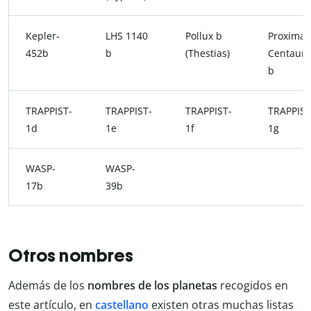
Kepler-
LHS 1140
Pollux b
Proxima
452b
b
(Thestias)
Centauri
b
TRAPPIST-
TRAPPIST-
TRAPPIST-
TRAPPIST
1d
1e
1f
1g
WASP-
WASP-
17b
39b
Otros nombres
Además de los
nombres de los planetas
recogidos en
este artículo, en
castellano
existen otras muchas listas