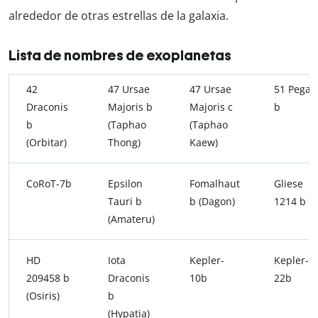
alrededor de otras estrellas de la galaxia.
Lista de nombres de exoplanetas
42
47 Ursae
47 Ursae
51 Pegas
Draconis
Majoris b
Majoris c
b
b
(Taphao
(Taphao
(Orbitar)
Thong)
Kaew)
CoRoT-7b
Epsilon
Fomalhaut
Gliese
Tauri b
b (Dagon)
1214 b
(Amateru)
HD
Iota
Kepler-
Kepler-
209458 b
Draconis
10b
22b
(Osiris)
b
(Hypatia)