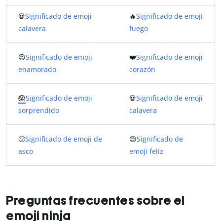
💀
Significado de emoji
🔥
Significado de emoji
calavera
fuego
😍
Significado de emoji
❤️
Significado de emoji
enamorado
corazón
😱
Significado de emoji
💀
Significado de emoji
sorprendido
calavera
🤢
Significado de emoji de
😊
Significado de
asco
emoji feliz
Preguntas frecuentes sobre el
emoji ninja