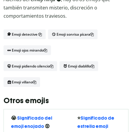
también transmiten misterio, discreción o
comportamientos traviesos.
🕵️ Emoji detective
😏 Emoji sonrisa pícara
👀 Emoji ojos mirando
🤫 Emoji pidiendo silencio
😈 Emoji diablillo
🦹 Emoji villano
Otros emojis
😭
Significado del
⭐
Significado de
emoji enojado
😡
estrella emoji