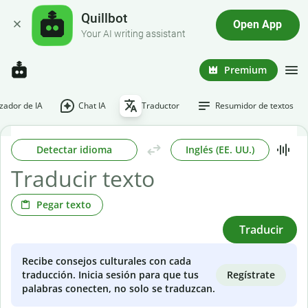
Quillbot
Open App
Your AI writing assistant
Premium
ador de IA
Chat IA
Traductor
Resumidor de textos
Detectar idioma
Inglés (EE. UU.)
Pegar texto
Traducir
Recibe consejos culturales con cada
Regístrate
traducción. Inicia sesión para que tus
palabras conecten, no solo se traduzcan.