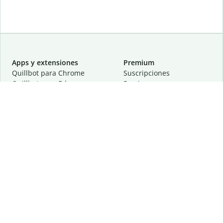
Apps y extensiones
Premium
Quillbot para Chrome
Suscripciones
Quillbot para Edge
Precios
Quillbot para Safari
Para equipos
Quillbot para Android
Afiliación
Quillbot para iOS
Solicita una demostración
Quillbot para Windows
Quillbot para macOS
Quillbot para Word
Herramientas
Empresa
Recursos de escritura
Acerca de
Corrección lingüística
Privacidad
Citas y originalidad
Empleos
Herramientas de IA
Centro de ayuda
Herramientas PDF
Contáctanos
Herramientas para
Recursos