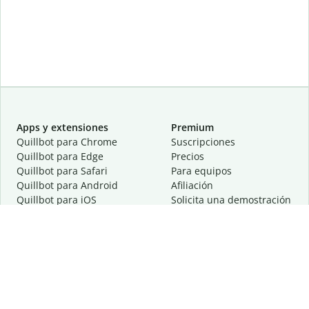
Apps y extensiones
Premium
Quillbot para Chrome
Suscripciones
Quillbot para Edge
Precios
Quillbot para Safari
Para equipos
Quillbot para Android
Afiliación
Quillbot para iOS
Solicita una demostración
Quillbot para Windows
Quillbot para macOS
Quillbot para Word
Herramientas
Empresa
Recursos de escritura
Acerca de
Corrección lingüística
Privacidad
Citas y originalidad
Empleos