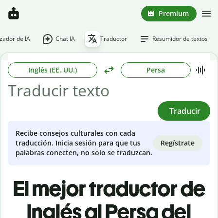
Premium
ador de IA
Chat IA
Traductor
Resumidor de textos
Inglés (EE. UU.)
Persa
Traducir
Recibe consejos culturales con cada
Regístrate
traducción. Inicia sesión para que tus
palabras conecten, no solo se traduzcan.
El mejor traductor de
Inglés al Persa del