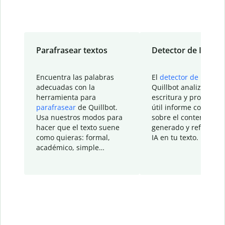
Parafrasear textos
Detector de IA
Encuentra las palabras
El
detector de IA
de
adecuadas con la
Quillbot analiza tu
herramienta para
escritura y proporcio
parafrasear
de Quillbot.
útil informe con detal
Usa nuestros modos para
sobre el contenido
hacer que el texto suene
generado y refinado p
como quieras: formal,
IA en tu texto.
académico, simple…