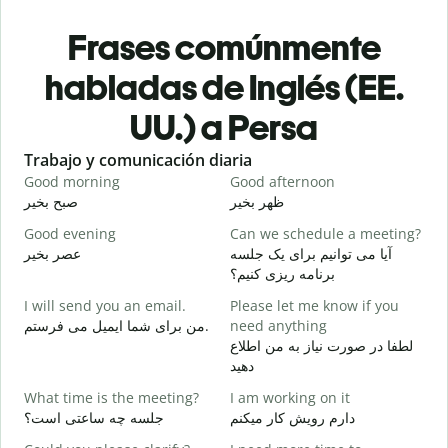
Frases comúnmente
habladas de Inglés (EE.
UU.) a Persa
Slide 1 of 6
Trabajo y comunicación diaria
S
Good morning
Good afternoon
H
م
ظهر بخیر
صبح بخیر
Good evening
Can we schedule a meeting?
M
ت
آیا می توانیم برای یک جلسه
عصر بخیر
برنامه ریزی کنیم؟
G
I will send you an email.
Please let me know if you
e
من برای شما ایمیل می فرستم.
need anything
ر
لطفا در صورت نیاز به من اطلاع
Y
دهید
د
What time is the meeting?
I am working on it
Y
دارم رویش کار میکنم
جلسه چه ساعتی است؟
ر