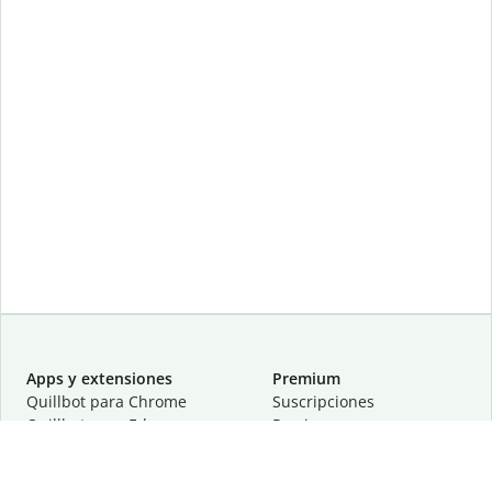
Apps y extensiones
Premium
Quillbot para Chrome
Suscripciones
Quillbot para Edge
Precios
Quillbot para Safari
Para equipos
Quillbot para Android
Afiliación