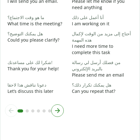
I will send you an email.
Please let me know if you
e
need anything
ة
ما هو وقت الاجتماع؟
أنا أعمل على ذلك
Y
What time is the meeting?
I am working on it
ا
هل يمكنك التوضيح؟
أحتاج إلى مزيد من الوقت لإكمال
Y
Could you please clarify?
هذه المهمة
ة
I need more time to
complete this task
؟
من فضلك أرسل لي رسالة
شكرا لك على مساعدتك!
W
Thank you for your help!
بالبريد الإلكتروني
Please send me an email
هل يمكنك تكرار ذلك؟
دعونا نناقش هذا لاحقا
Let’s discuss this later
Can you repeat that?