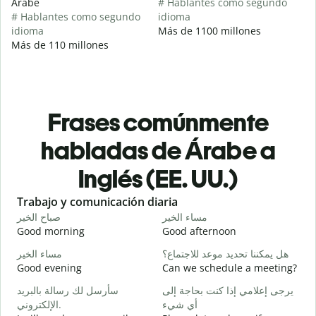
Árabe
# Hablantes como segundo
# Hablantes como segundo
idioma
idioma
Más de 1100 millones
Más de 110 millones
Frases comúnmente
habladas de Árabe a
Inglés (EE. UU.)
Slide 1 of 6
Trabajo y comunicación diaria
S
ا
مساء الخير
صباح الخير
Good morning
Good afternoon
H
و
هل يمكننا تحديد موعد للاجتماع؟
مساء الخير
Good evening
Can we schedule a meeting?
M
ر
يرجى إعلامي إذا كنت بحاجة إلى
سأرسل لك رسالة بالبريد
الإلكتروني.
أي شيء
G