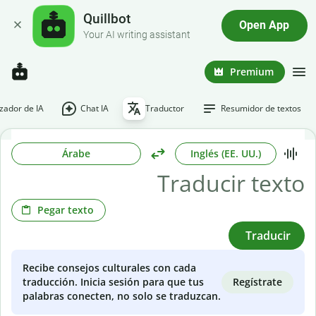
Quillbot
Open App
Your AI writing assistant
Premium
ador de IA
Chat IA
Traductor
Resumidor de textos
Árabe
Inglés (EE. UU.)
Pegar texto
Traducir
Recibe consejos culturales con cada
Regístrate
traducción. Inicia sesión para que tus
palabras conecten, no solo se traduzcan.