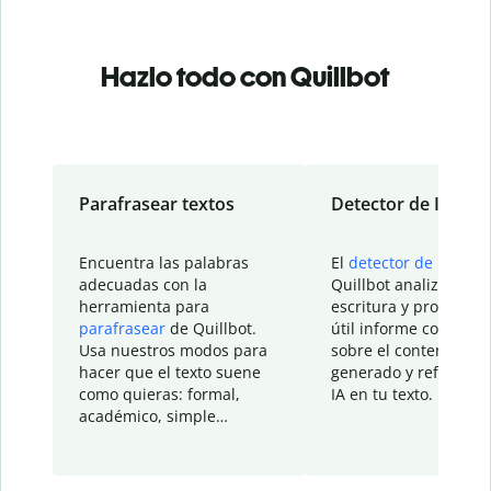
Hazlo todo con Quillbot
Parafrasear textos
Detector de IA
Encuentra las palabras
El
detector de IA
de
adecuadas con la
Quillbot analiza tu
herramienta para
escritura y proporcio
parafrasear
de Quillbot.
útil informe con detal
Usa nuestros modos para
sobre el contenido
hacer que el texto suene
generado y refinado p
como quieras: formal,
IA en tu texto.
académico, simple…