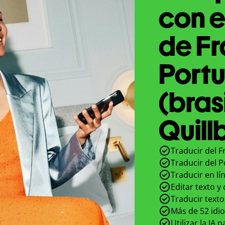
con e
de Fr
Port
(bras
Quill
Traducir del F
Traducir del P
Traducir en lí
Editar texto y
Traducir texto
Más de 52 idi
Utilizar la IA 