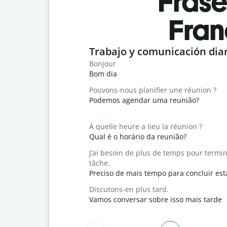
Fras
Fran
Slide 1 of 6
Trabajo y comunicación dia
Bonjour
Bom dia
Pouvons-nous planifier une réunion ?
Podemos agendar uma reunião?
À quelle heure a lieu la réunion ?
Qual é o horário da reunião?
J’ai besoin de plus de temps pour termin
tâche.
Preciso de mais tempo para concluir est
Discutons-en plus tard.
Vamos conversar sobre isso mais tarde