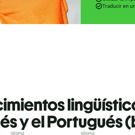
Traducir en un
mientos lingüístic
és y el Portugués (
Idioma
Idioma