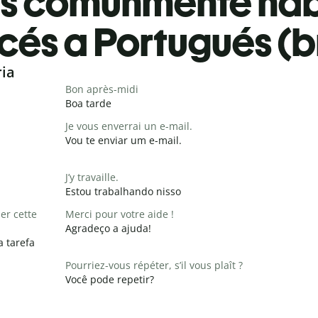
es comúnmente ha
cés a Portugués (b
ria
Bon après-midi
Boa tarde
Je vous enverrai un e-mail.
Vou te enviar um e-mail.
J’y travaille.
Estou trabalhando nisso
er cette
Merci pour votre aide !
Agradeço a ajuda!
a tarefa
Pourriez-vous répéter, s’il vous plaît ?
Você pode repetir?