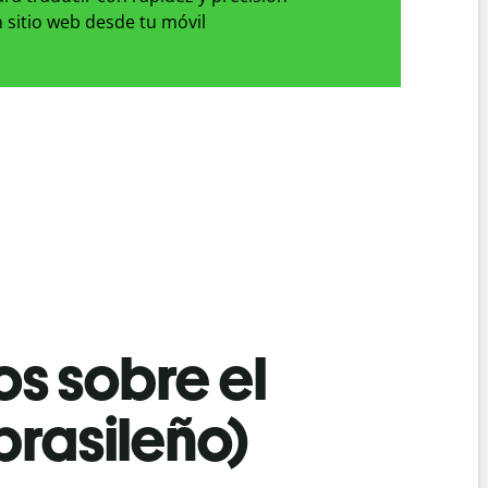
 sitio web desde tu móvil
os sobre el
brasileño)