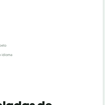
abeto
o idioma