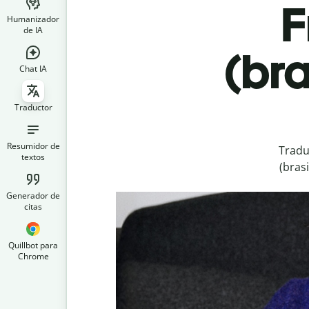
F
Humanizador
de IA
(bra
Chat IA
Traductor
Resumidor de
Tradu
textos
(bras
Generador de
citas
Quillbot para
Chrome