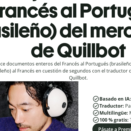
rancés al Port
sileño) del mer
de Quillbot
ce documentos enteros del Francés al Portugués (brasileño
ileño) al Francés en cuestión de segundos con el traductor 
Quillbot.
Basado en IA
Traductor:
Pa
Multilingüe:
100 % gratis:
Pásate a Pre