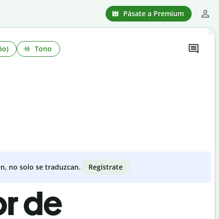
Pásate a Premium
ño)
Tono
Regístrate
n, no solo se traduzcan.
or de