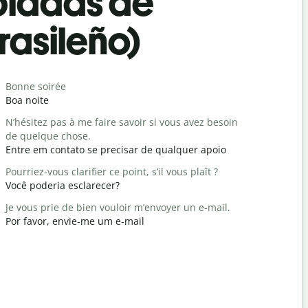
bladas de
rasileño)
Saludos
Bonne soirée
Bonjour / 
Boa noite
Olá / Olá
N’hésitez pas à me faire savoir si vous avez besoin
Comment a
de quelque chose.
Tudo bem
Entre em contato se precisar de qualquer apoio
Vous êtes 
Pourriez-vous clarifier ce point, s’il vous plaît ?
De nada
Você poderia esclarecer?
Excusez-mo
Je vous prie de bien vouloir m’envoyer un e-mail.
Com licenç
Por favor, envie-me um e-mail
Où est l’hô
Onde é o h