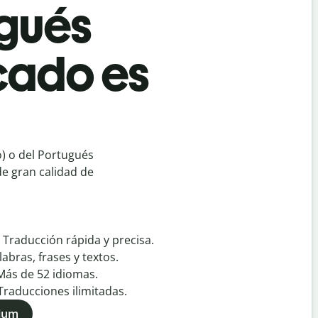
ugués
cado es
) o del Portugués
de gran calidad de
:
Traducción rápida y precisa.
labras, frases y textos.
Más de
52
idiomas.
Traducciones ilimitadas.
mium