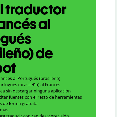
l traductor
ancés al
ugués
ileño) de
bot
rancés al Portugués (brasileño)
ortugués (brasileño) al Francés
nea sin descargar ninguna aplicación
 citar fuentes con el resto de herramientas
s de forma gratuita
omas
para traducir con rapidez y precisión