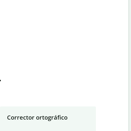
t
Corrector ortográfico
Resumid