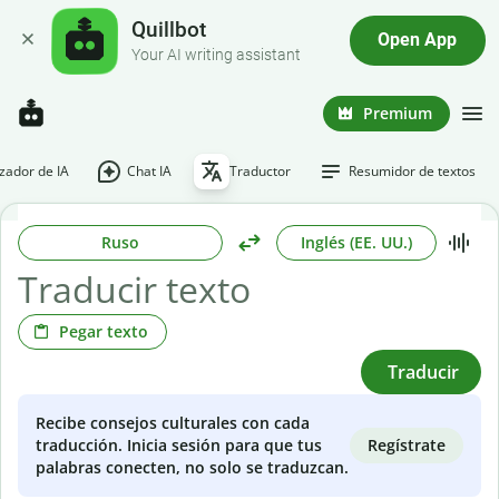
Quillbot
Open App
Your AI writing assistant
Premium
ador de IA
Chat IA
Traductor
Resumidor de textos
Ruso
Inglés (EE. UU.)
Pegar texto
Traducir
Recibe consejos culturales con cada
Regístrate
traducción. Inicia sesión para que tus
palabras conecten, no solo se traduzcan.