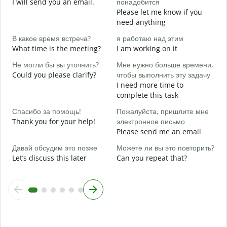
I will send you an email.
понадобится
П
Please let me know if you
Y
need anything
Д
В какое время встреча?
я работаю над этим
Y
What time is the meeting?
I am working on it
Д
Не могли бы вы уточнить?
Мне нужно больше времени,
Could you please clarify?
чтобы выполнить эту задачу
I need more time to
Г
complete this task
о
W
Спасибо за помощь!
Пожалуйста, пришлите мне
Thank you for your help!
электронное письмо
Please send me an email
Давай обсудим это позже
Можете ли вы это повторить?
Let’s discuss this later
Can you repeat that?