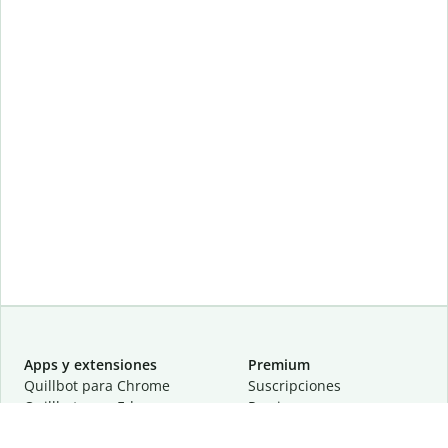
Apps y extensiones
Premium
Quillbot para Chrome
Suscripciones
Quillbot para Edge
Precios
Quillbot para Safari
Para equipos