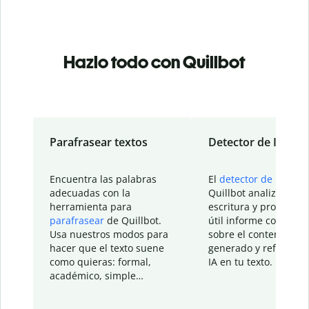
Hazlo todo con Quillbot
Parafrasear textos
Detector de IA
Encuentra las palabras
El
detector de IA
de
adecuadas con la
Quillbot analiza tu
herramienta para
escritura y proporcio
parafrasear
de Quillbot.
útil informe con detal
Usa nuestros modos para
sobre el contenido
hacer que el texto suene
generado y refinado p
como quieras: formal,
IA en tu texto.
académico, simple…