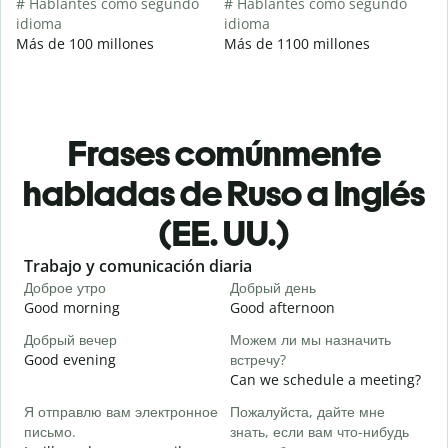
# Hablantes como segundo
# Hablantes como segundo
idioma
idioma
Más de 100 millones
Más de 1100 millones
Frases comúnmente
habladas de Ruso a Inglés
(EE. UU.)
Slide 1 of 6
Trabajo y comunicación diaria
S
Доброе утро
Добрый день
П
Good morning
Good afternoon
H
Добрый вечер
Можем ли мы назначить
М
Good evening
встречу?
M
Can we schedule a meeting?
Д
Я отправлю вам электронное
Пожалуйста, дайте мне
G
письмо.
знать, если вам что-нибудь
e