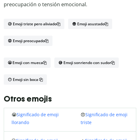
preocupación o tensión emocional.
😥 Emoji triste pero aliviado
😨 Emoji asustado
😟 Emoji preocupado
😬 Emoji con mueca
😅 Emoji sonriendo con sudor
😶 Emoji sin boca
Otros emojis
😭
Significado de emoji
😞
Significado de emoji
llorando
triste