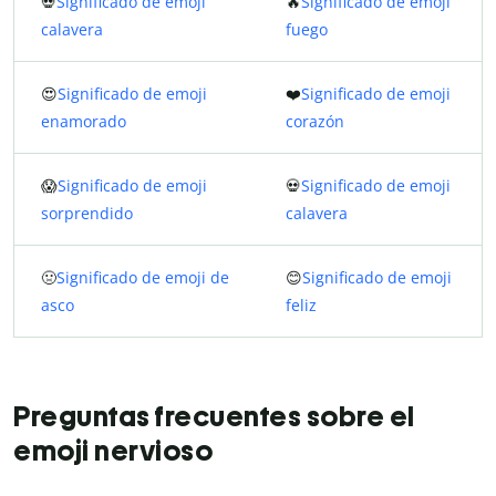
💀
Significado de emoji
🔥
Significado de emoji
calavera
fuego
😍
Significado de emoji
❤️
Significado de emoji
enamorado
corazón
😱
Significado de emoji
💀
Significado de emoji
sorprendido
calavera
🤢
Significado de emoji de
😊
Significado de emoji
asco
feliz
Preguntas frecuentes sobre el
emoji nervioso