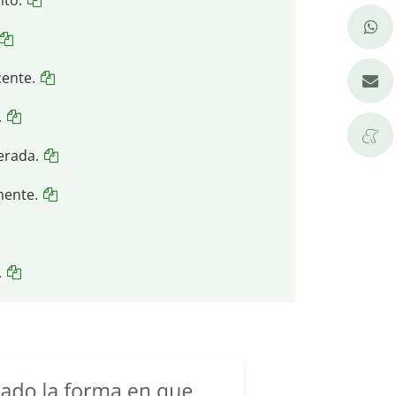
cente.
.
erada.
mente.
.