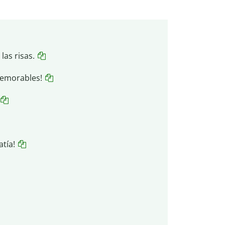
las risas.
memorables!
tía!