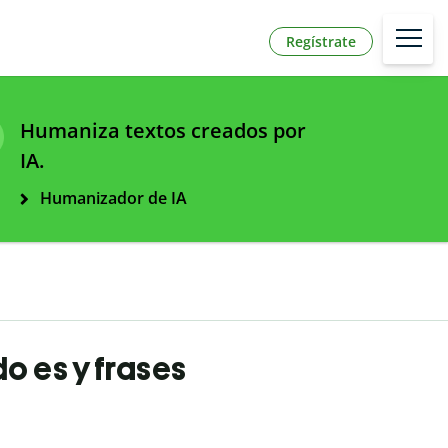
Regístrate
Humaniza textos creados por
IA.
Humanizador de IA
o es y frases