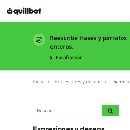
Reescribe frases y párrafos
enteros.
Parafrasear
Inicio
Expresiones y deseos
Día de l
Expresiones y deseos