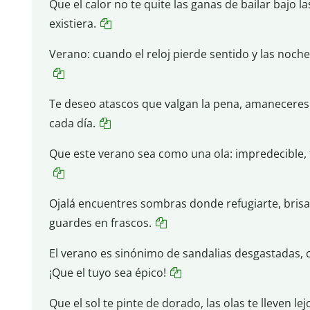
Que el calor no te quite las ganas de bailar bajo la
existiera.
Verano: cuando el reloj pierde sentido y las noches
Te deseo atascos que valgan la pena, amaneceres 
cada día.
Que este verano sea como una ola: impredecible, fr
Ojalá encuentres sombras donde refugiarte, bri
guardes en frascos.
El verano es sinónimo de sandalias desgastadas, 
¡Que el tuyo sea épico!
Que el sol te pinte de dorado, las olas te lleven le