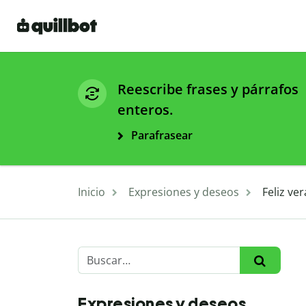
Reescribe frases y párrafos
enteros.
Parafrasear
Inicio
Expresiones y deseos
Feliz ve
Expresiones y deseos