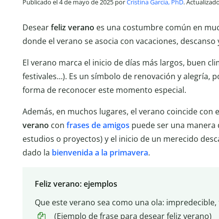
Publicado el 4 de mayo de 2025 por
Cristina García, PhD
. Actualizad
Desear
feliz verano
es una costumbre común en much
donde el verano se asocia con vacaciones, descanso
El verano marca el inicio de días más largos, buen clima
festivales…). Es un símbolo de renovación y alegría, 
forma de reconocer este momento especial.
Además, en muchos lugares, el verano coincide con el
verano
con
frases de amigos
puede ser una manera d
estudios o proyectos) y el inicio de un merecido de
dado la
bienvenida a la primavera
.
Feliz verano: ejemplos
Que este verano sea como una ola: impredecible, fr
(Ejemplo de frase para desear feliz verano)