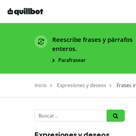
Reescribe frases y párrafos
enteros.
Parafrasear
Inicio
Expresiones y deseos
Frases i
Expresiones y deseos