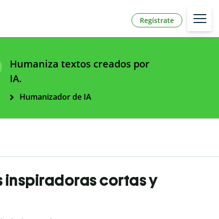
Regístrate
Humaniza textos creados por
IA.
Humanizador de IA
s inspiradoras cortas y