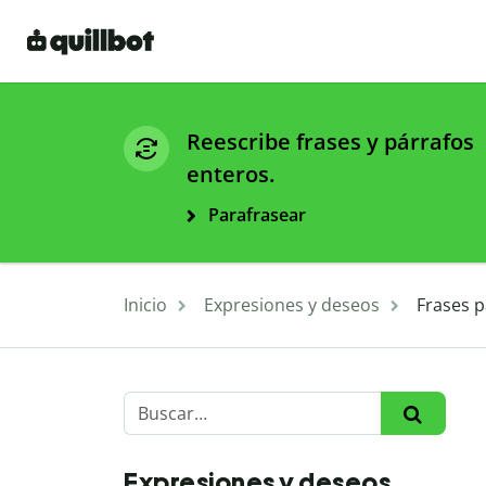
Reescribe frases y párrafos
enteros.
Parafrasear
Inicio
Expresiones y deseos
Frases p
Expresiones y deseos