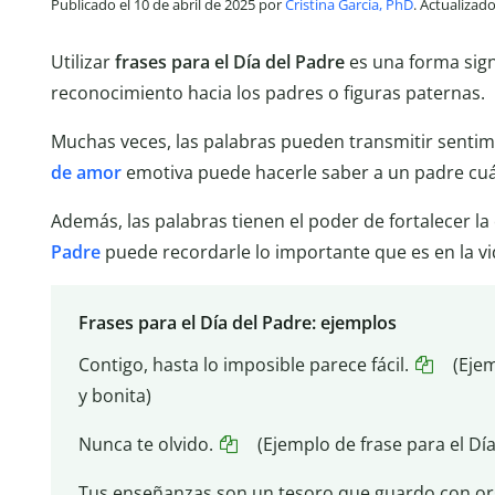
Publicado el 10 de abril de 2025 por
Cristina García, PhD
. Actualizad
Utilizar
frases para el Día del Padre
es una forma sign
reconocimiento hacia los padres o figuras paternas.
Muchas veces, las palabras pueden transmitir sentim
de amor
emotiva puede hacerle saber a un padre cuá
Además, las palabras tienen el poder de fortalecer 
Padre
puede recordarle lo importante que es en la vi
Frases para el Día del Padre: ejemplos
Contigo, hasta lo imposible parece fácil.
(Ejem
y bonita)
Nunca te olvido.
(Ejemplo de frase para el Día
Tus enseñanzas son un tesoro que guardo con org