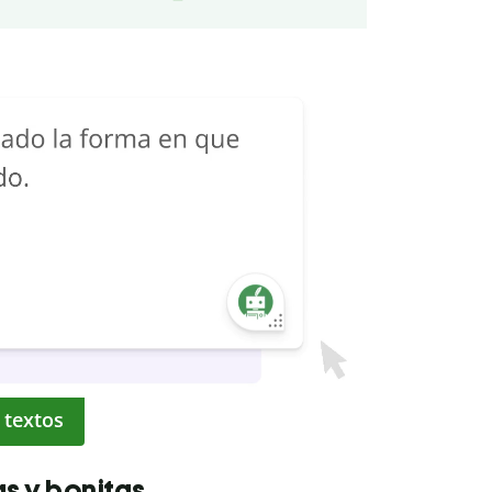
 textos
as y bonitas