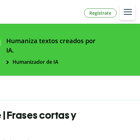
Regístrate
Humaniza textos creados por
IA.
Humanizador de IA
 | Frases cortas y