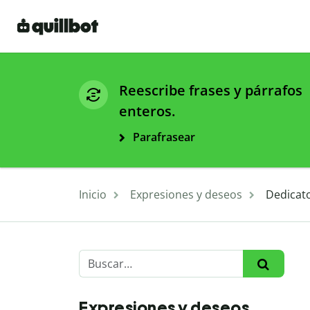
Reescribe frases y párrafos
enteros.
Parafrasear
Inicio
Expresiones y deseos
Dedicato
Expresiones y deseos