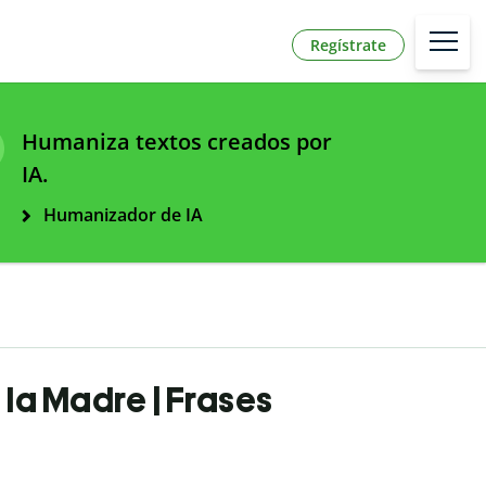
Regístrate
Humaniza textos creados por
IA.
Humanizador de IA
 la Madre | Frases