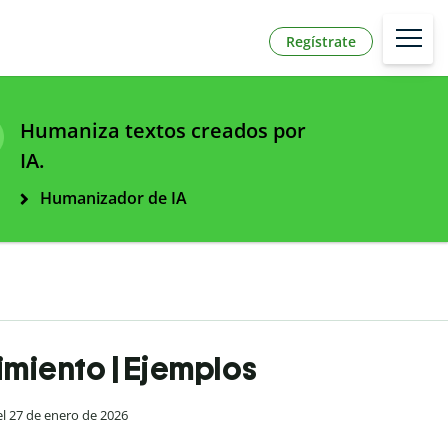
Regístrate
Humaniza textos creados por
IA.
Humanizador de IA
miento | Ejemplos
el 27 de enero de 2026