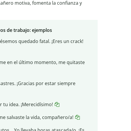
ñero motiva, fomenta la confianza y
os de trabajo: ejemplos
iésemos quedado fatal. ¡Eres un crack!
orme en el último momento, me quitaste
astres. ¡Gracias por estar siempre
r tu idea. ¡Merecidísimo!
 me salvaste la vida, compañero/a!
utos… Yo llevaba horas atascada/o. ¡Es