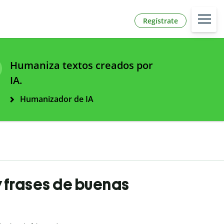
Regístrate
Humaniza textos creados por
IA.
Humanizador de IA
 frases de buenas