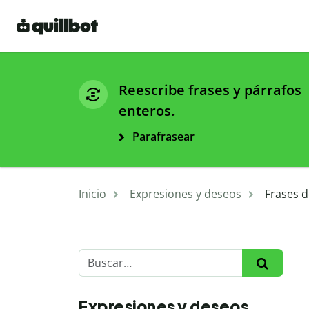
Reescribe frases y párrafos
enteros.
Parafrasear
Inicio
Expresiones y deseos
Frases 
Expresiones y deseos