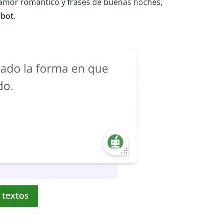
e amor romántico y frases de buenas noches,
lbot
.
 textos