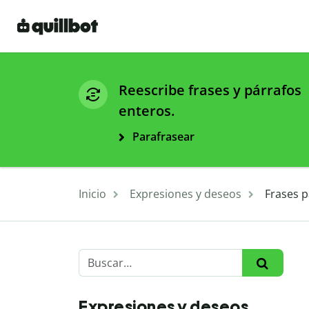
Reescribe frases y párrafos
enteros.
Parafrasear
Inicio
Expresiones y deseos
Frases 
Expresiones y deseos