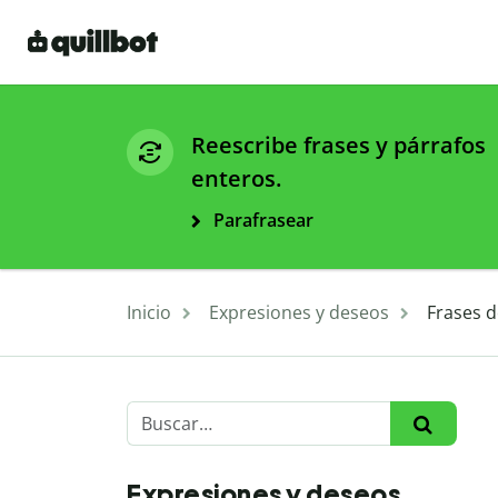
Reescribe frases y párrafos
enteros.
Parafrasear
Inicio
Expresiones y deseos
Frases 
Expresiones y deseos